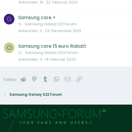
Antworten
16
22. Februar 2022
Samsung care +
G
G.
Samsung Galaxy S21 Forum
Antworten
2
23. Dezember 2021
Samsung care 15 euro Rabatt
O
O.
Samsung Galaxy S23 Forum
Antworten
3
14. Februar 2023
Reddit
Pinterest
Tumblr
WhatsApp
E-Mail
Link
Teilen:
Samsung Galaxy S22 Forum