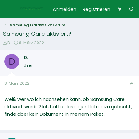
Anmelden
Registrieren
Samsung Galaxy S22 Forum
Samsung Care aktiviert?
E
E
D.
8. März 2022
r
r
s
s
D.
D
t
t
User
e
e
l
l
l
l
8. März 2022
#1
e
t
r
a
m
Weiß wer wo ich nachsehen kann, ob Samsung Care
aktiviert wurde? Ich hatte das eigentlich dazu gebucht,
finde aber kein Dokument in meinem Paket.