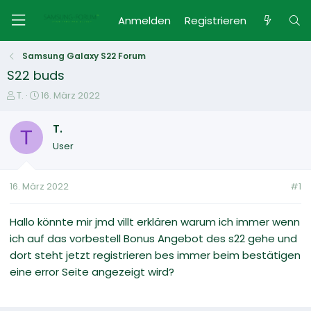
Anmelden
Registrieren
Samsung Galaxy S22 Forum
S22 buds
E
E
T.
16. März 2022
r
r
s
s
T.
T
t
t
User
e
e
l
l
l
l
16. März 2022
#1
e
t
r
a
m
Hallo könnte mir jmd villt erklären warum ich immer wenn
ich auf das vorbestell Bonus Angebot des s22 gehe und
dort steht jetzt registrieren bes immer beim bestätigen
eine error Seite angezeigt wird?