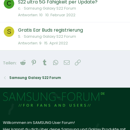
S22 ultra 5G Fähigkeit per Update?
C
c.
Samsung Galaxy S22 Forum
Antworten
10
10. Februar 2022
Gratis Ear Buds registrierung
S
S.
Samsung Galaxy S22 Forum
Antworten
9
15. April 2022
Reddit
Pinterest
Tumblr
WhatsApp
E-Mail
Link
Teilen:
Samsung Galaxy S22 Forum
Willkommen im SAMSUNG User Forum!
Hier kannst du dich über deine Samsung und Galaxy Produkte mit