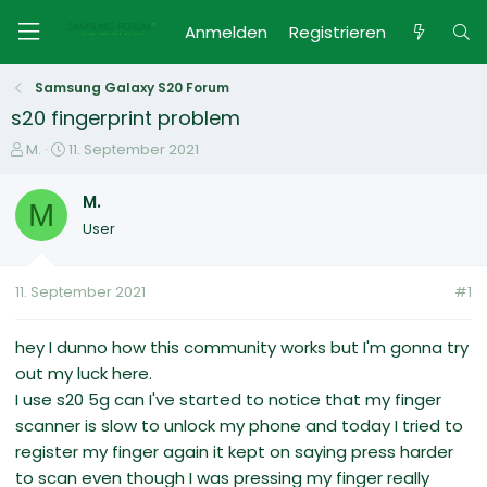
Anmelden
Registrieren
Samsung Galaxy S20 Forum
s20 fingerprint problem
E
E
M.
11. September 2021
r
r
s
s
M.
M
t
t
User
e
e
l
l
l
l
11. September 2021
#1
e
t
r
a
m
hey I dunno how this community works but I'm gonna try
out my luck here.
I use s20 5g can I've started to notice that my finger
scanner is slow to unlock my phone and today I tried to
register my finger again it kept on saying press harder
to scan even though I was pressing my finger really