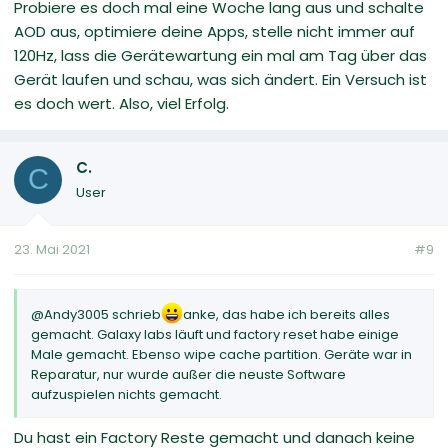
Probiere es doch mal eine Woche lang aus und schalte
AOD aus, optimiere deine Apps, stelle nicht immer auf
120Hz, lass die Gerätewartung ein mal am Tag über das
Gerät laufen und schau, was sich ändert. Ein Versuch ist
es doch wert. Also, viel Erfolg.
C.
C
User
23. Mai 2021
#9
@Andy3005 schrieb
anke, das habe ich bereits alles
gemacht. Galaxy labs läuft und factory reset habe einige
Male gemacht. Ebenso wipe cache partition. Geräte war in
Reparatur, nur wurde außer die neuste Software
aufzuspielen nichts gemacht.
Du hast ein Factory Reste gemacht und danach keine