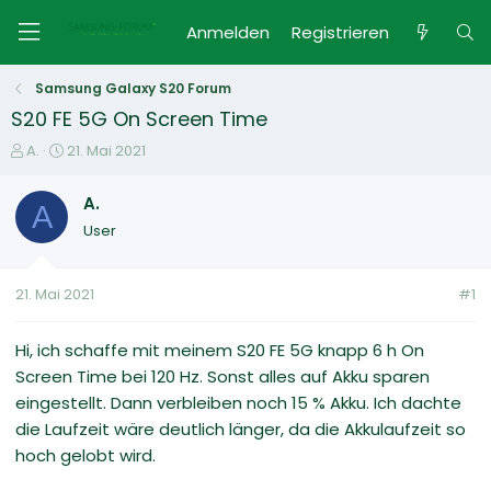
Anmelden
Registrieren
Samsung Galaxy S20 Forum
S20 FE 5G On Screen Time
E
E
A.
21. Mai 2021
r
r
s
s
A.
A
t
t
User
e
e
l
l
l
l
21. Mai 2021
#1
e
t
r
a
m
Hi, ich schaffe mit meinem S20 FE 5G knapp 6 h On
Screen Time bei 120 Hz. Sonst alles auf Akku sparen
eingestellt. Dann verbleiben noch 15 % Akku. Ich dachte
die Laufzeit wäre deutlich länger, da die Akkulaufzeit so
hoch gelobt wird.