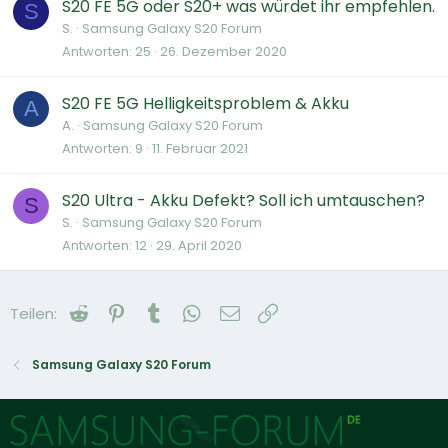
S20 FE 5G oder S20+ was würdet ihr empfehlen.
S
S.
Samsung Galaxy S20 Forum
Antworten
25
26. Dezember 2020
S20 FE 5G Helligkeitsproblem & Akku
A
A.
Samsung Galaxy S20 Forum
Antworten
9
11. Februar 2021
S20 Ultra - Akku Defekt? Soll ich umtauschen?
S
S.
Samsung Galaxy S20 Forum
Antworten
12
29. April 2020
Reddit
Pinterest
Tumblr
WhatsApp
E-Mail
Link
Teilen:
Samsung Galaxy S20 Forum