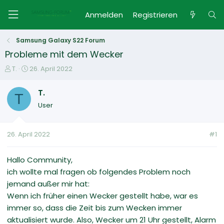
Anmelden
Registrieren
Samsung Galaxy S22 Forum
Probleme mit dem Wecker
E
E
T.
26. April 2022
r
r
s
s
T.
T
t
t
User
e
e
l
l
l
l
26. April 2022
#1
e
t
r
a
m
Hallo Community,
ich wollte mal fragen ob folgendes Problem noch
jemand außer mir hat:
Wenn ich früher einen Wecker gestellt habe, war es
immer so, dass die Zeit bis zum Wecken immer
aktualisiert wurde. Also, Wecker um 21 Uhr gestellt, Alarm