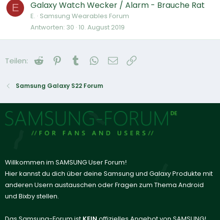
Galaxy Watch Wecker / Alarm - Brauche Rat
E
E.
Samsung Wearables Forum
Antworten
30
10. August 2019
Reddit
Pinterest
Tumblr
WhatsApp
E-Mail
Link
Teilen:
Samsung Galaxy S22 Forum
Willkommen im SAMSUNG User Forum!
Hier kannst du dich über deine Samsung und Galaxy Produkte mit
anderen Usern austauschen oder Fragen zum Thema Android
und Bixby stellen.
Das Samsung-Forum ist
KEIN
offizielles Angebot von SAMSUNG!