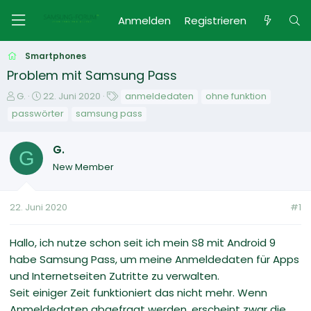
Anmelden
Registrieren
Smartphones
Problem mit Samsung Pass
E
E
S
G.
22. Juni 2020
anmeldedaten
ohne funktion
r
r
c
passwörter
samsung pass
s
s
h
t
t
l
G.
e
e
a
G
l
l
g
New Member
l
l
w
e
t
o
r
a
r
22. Juni 2020
#1
m
t
e
Hallo, ich nutze schon seit ich mein S8 mit Android 9
habe Samsung Pass, um meine Anmeldedaten für Apps
und Internetseiten Zutritte zu verwalten.
Seit einiger Zeit funktioniert das nicht mehr. Wenn
Anmeldedaten abgefragt werden, erscheint zwar die