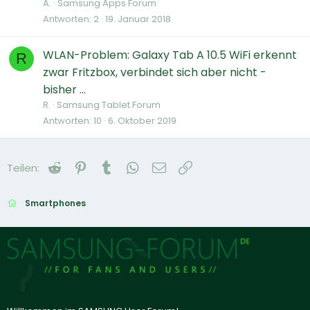
A.
Samsung Apps Forum
Antworten
2
19. Januar 2018
WLAN-Problem: Galaxy Tab A 10.5 WiFi erkennt
R
zwar Fritzbox, verbindet sich aber nicht -
bisher ...
R.
Samsung Tablet Forum
Antworten
10
6. Oktober 2019
Reddit
Pinterest
Tumblr
WhatsApp
E-Mail
Link
Teilen:
Smartphones