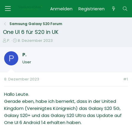
Anmelden
Registrieren
Samsung Galaxy S20 Forum
One UI 6 für S20 in UK
E
E
P.
8. Dezember 2023
r
r
s
s
P.
P
t
t
User
e
e
l
l
l
l
8. Dezember 2023
#1
e
t
r
a
m
Hallo Leute.
Gerade eben, habe ich bemerkt, dass in der United
Kingdom (Vereinigtes Königreich) das Galaxy S20 5G,
Galaxy S20+ und das Galaxy S20 Ultra das Update auf
One UI 6 Android 14 erhalten haben.