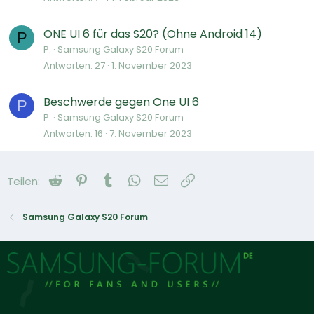
ONE UI 6 für das S20? (Ohne Android 14)
P
P.
Samsung Galaxy S20 Forum
Antworten
27
1. November 2023
Beschwerde gegen One UI 6
P
P.
Samsung Galaxy S20 Forum
Antworten
16
7. November 2023
Reddit
Pinterest
Tumblr
WhatsApp
E-Mail
Link
Teilen:
Samsung Galaxy S20 Forum