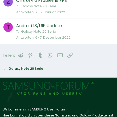
ONE UI 4.0 Probleme FPS
Z
Z.
Galaxy Note 20 Serie
Antworten
7
17. Januar 2022
Android 13/UI5 Update
T
T.
Galaxy Note 20 Serie
Antworten
6
7. Dezember 2022
Reddit
Pinterest
Tumblr
WhatsApp
E-Mail
Link
Teilen:
Galaxy Note 20 Serie
Willkommen im SAMSUNG User Forum!
Hier kannst du dich über deine Samsung und Galaxy Produkte mit