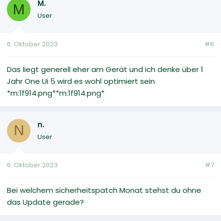
M.
M
User
6. Oktober 2023
#6
Das liegt generell eher am Gerät und ich denke über 1
Jahr One Ui 5 wird es wohl optimiert sein
*m:1f914.png**m:1f914.png*
n.
N
User
6. Oktober 2023
#7
Bei welchem sicherheitspatch Monat stehst du ohne
das Update gerade?