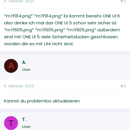
6. Oktober 2023
#2
*m:1f914.png* *m:1f914.png* Es kommt bereits ONE UI 6
also denke ich mal das ONE UI 5 schon sehr sicher ist
*m:1f605.png* *m:1f605.png* *m:1f605.png* außerdem
sind mit ONE UI 5 viele Sicherheitslücken geschlossen
worden die es mit UI4 nicht sind .
A.
A
User
6. Oktober 2023
#3
Kannst du problemlos aktualisieren
T.
T
User