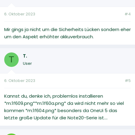
6. Oktober 2023
#4
Mir gings ja nicht um die Sicherheits Lücken sondern eher
um den Aspekt erhöhter akkuverbrauch.
T.
T
User
6. Oktober 2023
#5
Kannst du, denke ich, problemlos installieren
*m:1f609.png**m:1f60a.png* da wird nicht mehr so viel
kommen *m:1f604.png* besonders da OneUi 5 das
letzte große Update für die Note20-Serie ist....