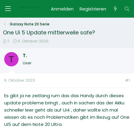
Anmelden
Registrieren
Galaxy Note 20 Serie
One Ui 5 Update mittlerweile safe?
E
E
T.
6. Oktober 2023
r
r
s
s
T.
T
t
t
User
e
e
l
l
l
l
6. Oktober 2023
#1
e
t
r
a
m
Es gibt ja ne zeitlang rum das das Handy durch dieses
update probleme bringt , auch in sachen das der Akku
schneller leer geht als auf Ui4 , daher wollte ich mal
wissen ob es noch Problematiken gibt im Bezug auf One
Ui5 auf dem Note 20 Ultra.