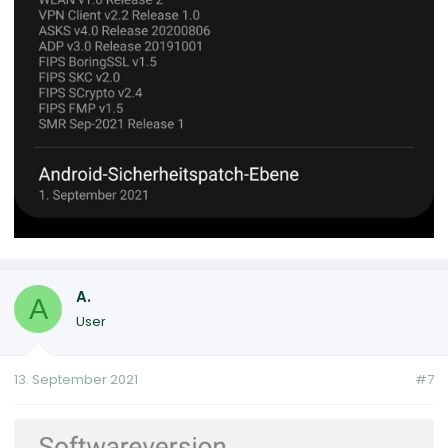
A.
A
User
13. September 2021
#7