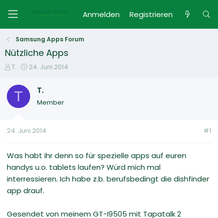
Anmelden
Registrieren
Samsung Apps Forum
Nützliche Apps
E
E
T.
24. Juni 2014
r
r
s
s
T.
T
t
t
Member
e
e
l
l
l
l
24. Juni 2014
#1
e
t
r
a
m
Was habt ihr denn so für spezielle apps auf euren
handys u.o. tablets laufen? Würd mich mal
interressieren. Ich habe z.b. berufsbedingt die dishfinder
app drauf.
Gesendet von meinem GT-I9505 mit Tapatalk 2