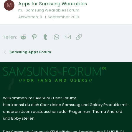
Apps für Samsung Wearables
M
m.
Samsung Wearables Forum
Antworten
9
1. September 2018
Reddit
Pinterest
Tumblr
WhatsApp
E-Mail
Link
Teilen:
Samsung Apps Forum
Willkommen im SAMSUNG User Forum!
Hier kannst du dich über deine Samsung und Galaxy Produkte mit
anderen Usern austauschen oder Fragen zum Thema Android
und Bixby stellen.
Das Samsung-Forum ist
KEIN
offizielles Angebot von SAMSUNG!