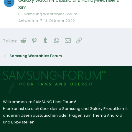
Galaxy watch 4 classic LTE Handywechsel E-
E
Sim
E.
Samsung Wearables Forum
Antworten
7
11. Oktober 2022
Reddit
Pinterest
Tumblr
WhatsApp
E-Mail
Link
Teilen:
Samsung Wearables Forum
Willkommen im SAMSUNG User Forum!
Hier kannst du dich über deine Samsung und Galaxy Produkte mit
anderen Usern austauschen oder Fragen zum Thema Android
und Bixby stellen.