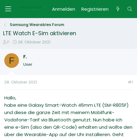
Anmelden
Registrieren
Samsung Wearables Forum
LTE Watch E-Sim aktivieren
E
E
F.
28. Oktober 2021
r
r
s
s
F.
F
t
t
User
e
e
l
l
l
l
28. Oktober 2021
#1
e
t
r
a
m
Hallo,
habe eine Galaxy Smart-Watch 46mm LTE (SM-R805F)
und diese die ganze Zeit mit meinem Mobilfunk-
Vodafone-Tarif via Bluetooth genutzt. Nun habe ich
eine e-Sim (also den QR-Code) erhalten und wollte den
über die Wearable-App auf der Uhr installieren. Geht