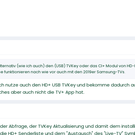
lternativ (wie ich auch) den (USB) TVKey oder das CI+ Modul von HD-
se funktionieren nach wie vor auch mit den 2019er Samsung-TVs.
 ich nutze auch den HD+ USB TVKey und bekomme dadurch auc
ches aber auch nicht die TV+ App hat.
er Abfrage, der TVKey Aktualisierung und damit dem install
uf die HD+ Senderliste und dem "Austausch" des "Live-TV" Sym