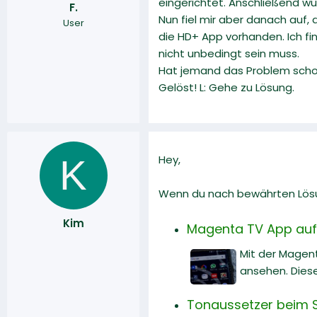
eingerichtet. Anschließend wu
F.
r
a
Nun fiel mir aber danach auf,
User
m
die HD+ App vorhanden. Ich fi
nicht unbedingt sein muss.
Hat jemand das Problem schon 
Gelöst! L: Gehe zu Lösung.
K
Hey,
Wenn du nach bewährten Lösun
Kim
Magenta TV App auf
Mit der Magen
ansehen. Diese
Tonaussetzer beim 