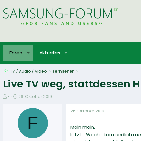
Foren
Aktuelles
TV / Audio / Video
Fernseher
Live TV weg, stattdessen
E
E
F.
26. Oktober 2019
r
r
s
s
26. Oktober 2019
t
t
F
e
e
Moin moin,
l
l
l
l
letzte Woche kam endlich mein
e
t