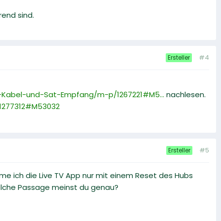
end sind.
#4
Ersteller
Kabel-und-Sat-Empfang/m-p/1267221#M5...
nachlesen.
/1277312#M53032
#5
Ersteller
mme ich die Live TV App nur mit einem Reset des Hubs
elche Passage meinst du genau?