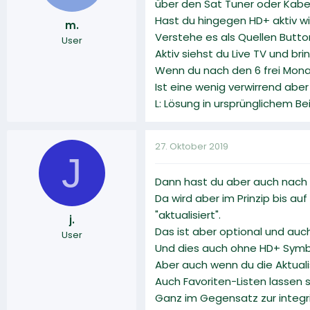
über den Sat Tuner oder Kabe
Hast du hingegen HD+ aktiv wi
m.
Verstehe es als Quellen Butto
User
Aktiv siehst du Live TV und b
Wenn du nach den 6 frei Mona
Ist eine wenig verwirrend abe
L: Lösung in ursprünglichem B
27. Oktober 2019
J
Dann hast du aber auch nach d
Da wird aber im Prinzip bis a
"aktualisiert".
j.
Das ist aber optional und auch
User
Und dies auch ohne HD+ Symb
Aber auch wenn du die Aktuali
Auch Favoriten-Listen lassen s
Ganz im Gegensatz zur integrie