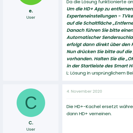
Da die Lösung funktionierte a
Um die HD+ App zu entfernen,
e.
Experteneinstellungen - TVke
User
auf die Schaltfläche „Entfern
Danach führen Sie bitte ein
Automatischer Sendersuchlau
erfolgt dann direkt über den 
Nun drücken Sie bitte auf di
vorhanden. Halten Sie die „OK
in der Startleiste des Smart
L: Lösung in ursprünglichem B
4. November 2020
C
Die HD+-Kachel ersetzt währen
dann HD+ verneinen.
C.
User