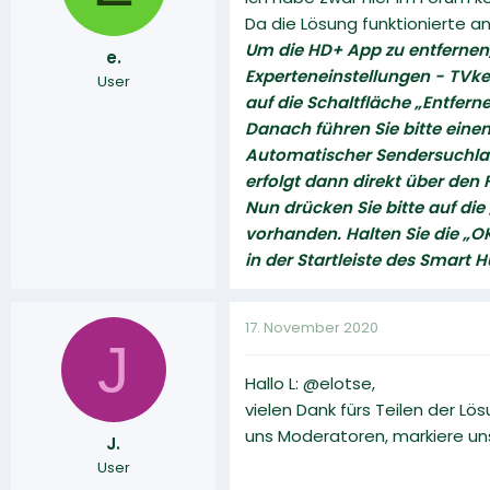
Da die Lösung funktionierte a
Um die HD+ App zu entfernen,
e.
Experteneinstellungen - TVke
User
auf die Schaltfläche „Entfern
Danach führen Sie bitte ein
Automatischer Sendersuchlau
erfolgt dann direkt über den 
Nun drücken Sie bitte auf di
vorhanden. Halten Sie die „OK
in der Startleiste des Smart
17. November 2020
J
Hallo L: @elotse,
vielen Dank fürs Teilen der Lö
uns Moderatoren, markiere un
J.
User