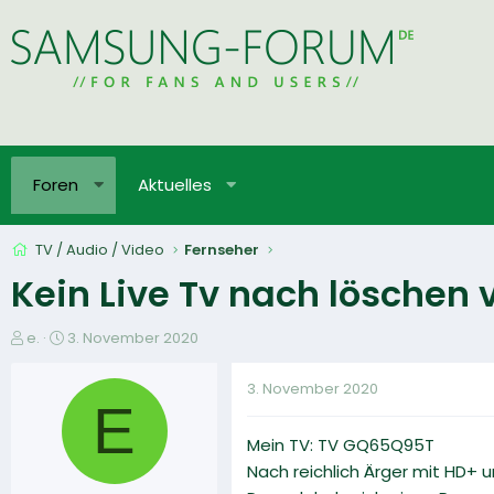
Foren
Aktuelles
TV / Audio / Video
Fernseher
Kein Live Tv nach löschen
E
E
e.
3. November 2020
r
r
s
s
3. November 2020
t
t
E
e
e
Mein TV: TV GQ65Q95T
l
l
l
l
Nach reichlich Ärger mit HD+ 
e
t