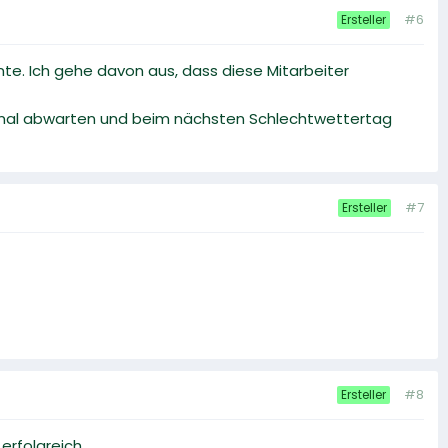
#6
Ersteller
te. Ich gehe davon aus, dass diese Mitarbeiter
 mal abwarten und beim nächsten Schlechtwettertag
#7
Ersteller
#8
Ersteller
erfolgreich.