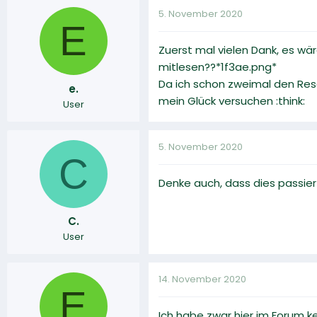
5. November 2020
E
Zuerst mal vielen Dank, es wä
mitlesen??*1f3ae.png*
Da ich schon zweimal den Re
e.
mein Glück versuchen :think:
User
5. November 2020
C
Denke auch, dass dies passiert
C.
User
14. November 2020
E
Ich habe zwar hier im Forum ke