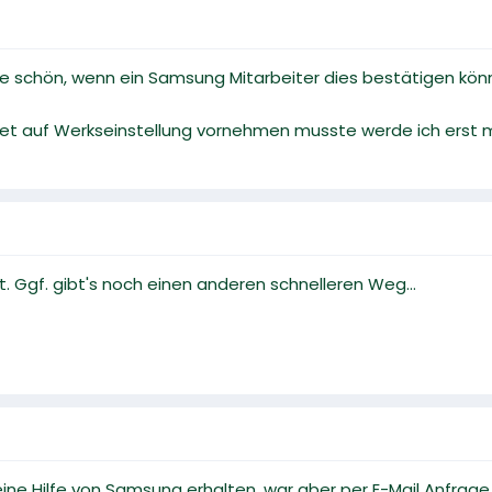
re schön, wenn ein Samsung Mitarbeiter dies bestätigen könn
set auf Werkseinstellung vornehmen musste werde ich erst
. Ggf. gibt's noch einen anderen schnelleren Weg...
ine Hilfe von Samsung erhalten, war aber per E-Mail Anfrage 