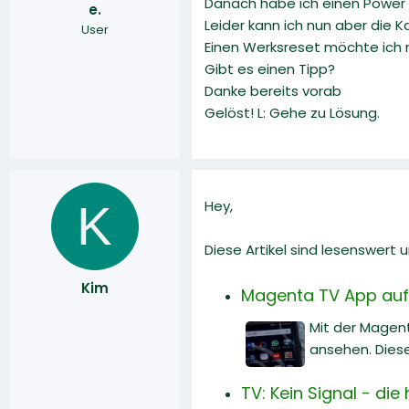
Danach habe ich einen Power 
e.
r
a
Leider kann ich nun aber die K
User
m
Einen Werksreset möchte ich n
Gibt es einen Tipp?
Danke bereits vorab
Gelöst! L: Gehe zu Lösung.
K
Hey,
Diese Artikel sind lesenswert
Kim
Magenta TV App auf
Mit der Magen
ansehen. Diese
TV: Kein Signal - di