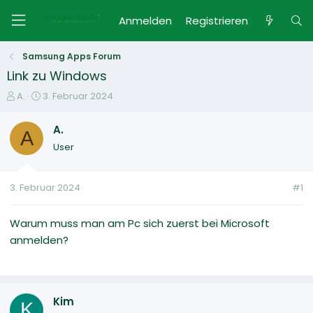
Anmelden
Registrieren
Samsung Apps Forum
Link zu Windows
E
E
A.
3. Februar 2024
r
r
s
s
A.
A
t
t
User
e
e
l
l
l
l
3. Februar 2024
#1
e
t
r
a
m
Warum muss man am Pc sich zuerst bei Microsoft
anmelden?
Kim
K