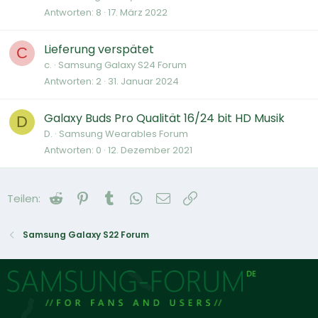
Antworten
8
17. März 2022
Lieferung verspätet
C
c.
Samsung Galaxy S24 Forum
Antworten
2
31. Januar 2024
Galaxy Buds Pro Qualität 16/24 bit HD Musik
D
D.
Samsung Wearables Forum
Antworten
0
12. Dezember 2021
Reddit
Pinterest
Tumblr
WhatsApp
E-Mail
Link
Teilen:
Samsung Galaxy S22 Forum