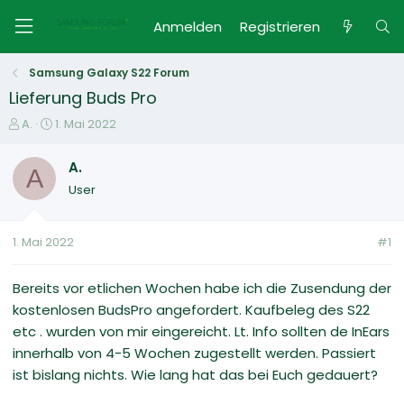
Anmelden
Registrieren
Samsung Galaxy S22 Forum
Lieferung Buds Pro
E
E
A.
1. Mai 2022
r
r
s
s
A.
A
t
t
User
e
e
l
l
l
l
1. Mai 2022
#1
e
t
r
a
m
Bereits vor etlichen Wochen habe ich die Zusendung der
kostenlosen BudsPro angefordert. Kaufbeleg des S22
etc . wurden von mir eingereicht. Lt. Info sollten de InEars
innerhalb von 4-5 Wochen zugestellt werden. Passiert
ist bislang nichts. Wie lang hat das bei Euch gedauert?