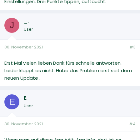
Einstellungen, Drei Punkte tippen, auftaucht.
_.
J
User
30. November 2021
#3
Erst Mal vielen lieben Dank fürs schnelle antworten.
Leider klappt es nicht. Habe das Problem erst seit dem
neuen Update .
E.
E
User
30. November 2021
#4
Wenn man auf diese App hält, App Info, dort ist es