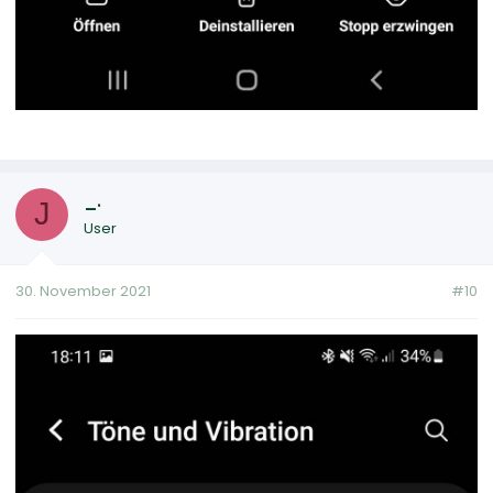
_.
J
User
30. November 2021
#10