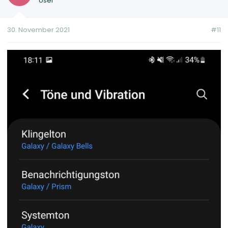
User
30. November 2021
#11