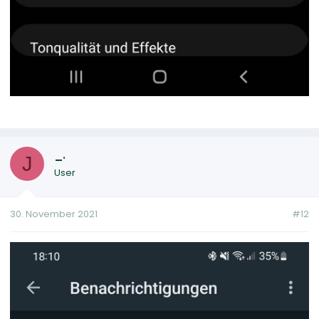
_.
J
User
30. November 2021
#12