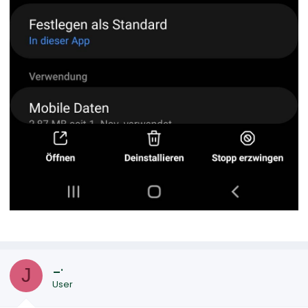
_.
J
User