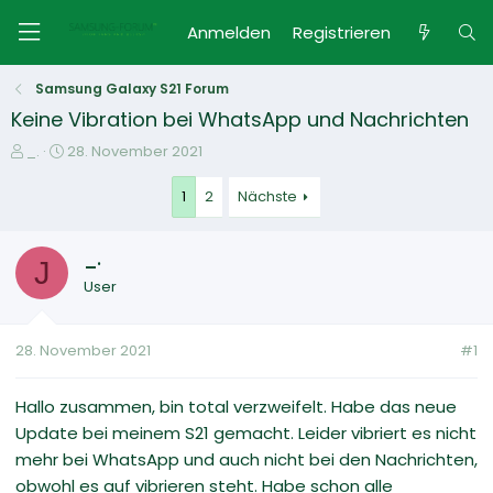
Anmelden
Registrieren
Samsung Galaxy S21 Forum
Keine Vibration bei WhatsApp und Nachrichten
E
E
_.
28. November 2021
r
r
s
s
1
2
Nächste
t
t
e
e
_.
l
l
J
l
l
User
e
t
r
a
m
28. November 2021
#1
Hallo zusammen, bin total verzweifelt. Habe das neue
Update bei meinem S21 gemacht. Leider vibriert es nicht
mehr bei WhatsApp und auch nicht bei den Nachrichten,
obwohl es auf vibrieren steht. Habe schon alle