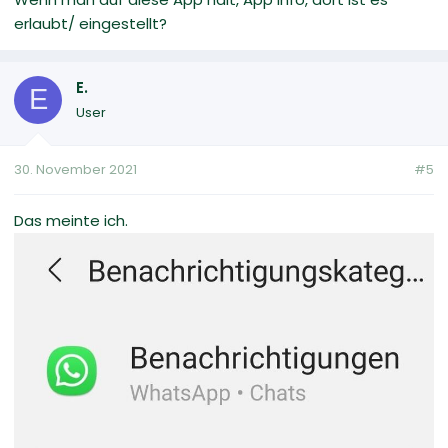
erlaubt/ eingestellt?
E.
E
User
30. November 2021
#5
Das meinte ich.