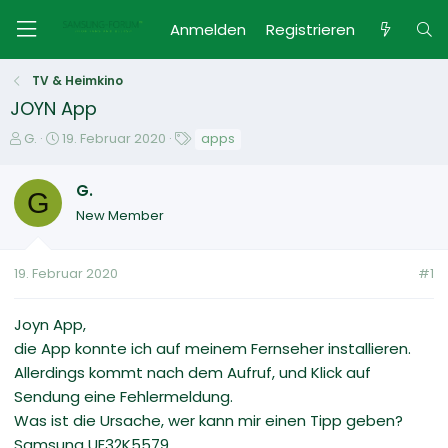
Anmelden
Registrieren
TV & Heimkino
JOYN App
E
E
S
G.
19. Februar 2020
apps
r
r
c
s
s
h
G.
t
G
t
l
New Member
e
e
a
l
l
g
l
l
w
19. Februar 2020
#1
e
t
o
r
a
r
m
t
Joyn App,
e
die App konnte ich auf meinem Fernseher installieren.
Allerdings kommt nach dem Aufruf, und Klick auf
Sendung eine Fehlermeldung.
Was ist die Ursache, wer kann mir einen Tipp geben?
Samsung UE32K5579