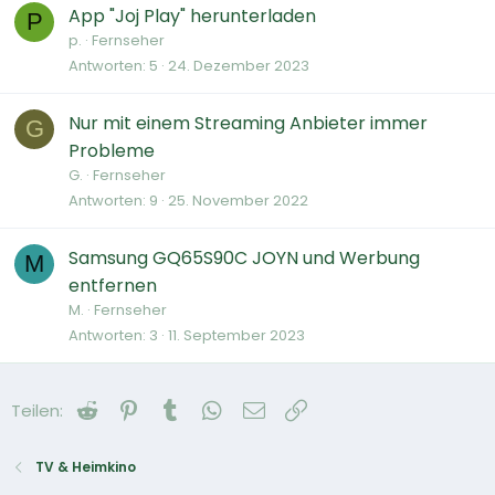
App "Joj Play" herunterladen
P
p.
Fernseher
Antworten
5
24. Dezember 2023
Nur mit einem Streaming Anbieter immer
G
Probleme
G.
Fernseher
Antworten
9
25. November 2022
Samsung GQ65S90C JOYN und Werbung
M
entfernen
M.
Fernseher
Antworten
3
11. September 2023
Reddit
Pinterest
Tumblr
WhatsApp
E-Mail
Link
Teilen:
TV & Heimkino