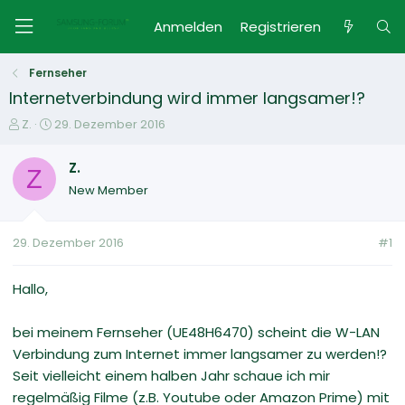
Anmelden
Registrieren
Fernseher
Internetverbindung wird immer langsamer!?
E
E
Z.
29. Dezember 2016
r
r
s
s
Z.
Z
t
t
New Member
e
e
l
l
l
l
29. Dezember 2016
#1
e
t
r
a
m
Hallo,
bei meinem Fernseher (UE48H6470) scheint die W-LAN
Verbindung zum Internet immer langsamer zu werden!?
Seit vielleicht einem halben Jahr schaue ich mir
regelmäßig Filme (z.B. Youtube oder Amazon Prime) mit