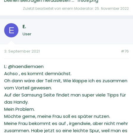
Deinen Beiträgen herauslesen ... *1f609.png*
Zuletzt bearbeitet von einem Moderator:
25. November 2022
E.
E
User
3. September 2021
#76
L: @haendiemaen
Achso , es kommt demnächst.
Oh dann wäre der Teil mit, Wie klappe ich es zusammen
vom Vorteil gewesen.
Auf der Samsung Seite findet man super viele Tipps für
das Handy.
Mein Problem.
Möchte gerne, meine Frau soll es später nutzen.
Meine Frau bekommt es auf , irgendwie, aber nicht mehr
zusammen. Habe jetzt so eine leichte Spur, weil man es