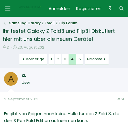
Anmelden
Registrieren
Samsung Galaxy Z Fold | Z Flip Forum
Ihr testet Galaxy Z Fold3 und Flip3! Diskutiert
hier mit uns über die neuen Geräte!
E
E
D.
23. August 2021
r
r
s
s
Vorherige
1
2
3
4
5
Nächste
t
t
e
e
a.
l
l
A
l
l
User
e
t
r
a
m
2. September 2021
#61
Es gibt von Spigen noch keine Hülle für das Z Fold 3, die
den S Pen Fold Edition aufnehmen kann.