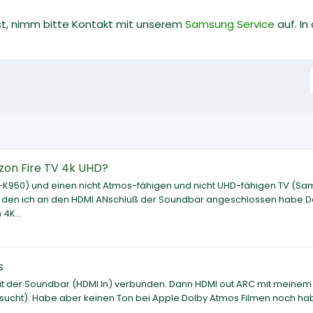
st, nimm bitte Kontakt mit unserem
Samsung Service
auf. In
on Fire TV 4k UHD?
K950) und einen nicht Atmos-fähigen und nicht UHD-fähigen TV (S
k, den ich an den HDMI ANschluß der Soundbar angeschlossen habe D
4K...
s
t der Soundbar (HDMI In) verbunden. Dann HDMI out ARC mit meinem
ersucht). Habe aber keinen Ton bei Apple Dolby Atmos Filmen noch ha