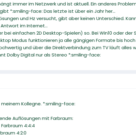
hängt immer im Netzwerk und ist aktuell. Ein anderes Problem
ibt *:smiling-face: Das letzte ist über ein Jahr her...
lösungen und Hz versucht, gibt aber keinen Unterschied. Ka
e Antwort im Internet...
ußer bei einfachen 2D Desktop-Spielen) so. Bei Win10 oder der 
ktop Modus funktionieren ja alle gängigen Formate bis hoch z
hochwertig und über die Direktverbindung zum TV läuft alles w
t Dolby Digital nur als Stereo *:smiling-face:
meinem Kollegne. *:smiling-face:
gende Auflösungen mit Farbraum:
 Farbraum 4:4:4
rbraum 4:2:0