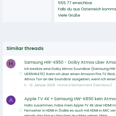
555 77 erreichbar.
Falls du aus Österreich komm
Viele Grüße
Similar threads
Samsung HW-K950 - Dolby Atmos über Amaz
H
Ich besitze eine Dolby Atmos Soundbar (Samsung HW-
UE65H6470). Kann ich über einen Amazon Fire TV Stic
Atmos Ton an die Soundbar ausgeben, wenn ich einen 
h.
12. Januar 2020
Home Entertainment (Heimkino)
Apple TV 4K + Samsung HW-K850 kein Atmo
A
Hallo zusammen, habe mein Apple TV 4K über HDMI mi
Fernseher in HDMI in (hatte es auch mit HDMI in ARC v
jemals das blaue Länpchen leuchten sehen. Mein...