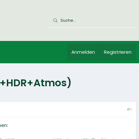
Anmelden
Registrieren
z+HDR+Atmos)
#1
ben: