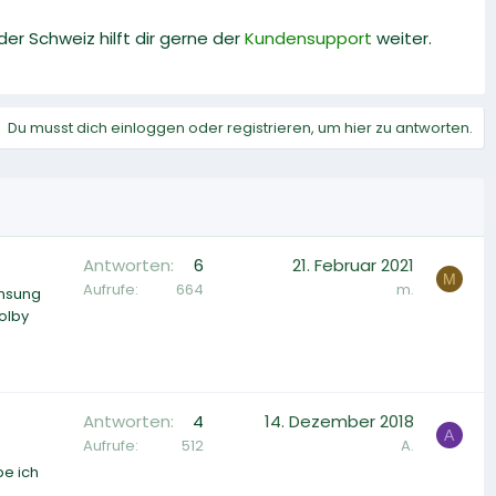
 der Schweiz hilft dir gerne der
Kundensupport
weiter.
Du musst dich einloggen oder registrieren, um hier zu antworten.
Antworten
6
21. Februar 2021
M
Aufrufe
664
m.
amsung
olby
Antworten
4
14. Dezember 2018
A
Aufrufe
512
A.
be ich