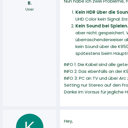
Nun habe ich zwei Probleme, fü
B.
r
a
User
m
Kein HDR über die Sou
UHD Color kein Signal. Er
Kein Sound bei Spielen
aber nicht gespeichert.
überraschenderweiser abe
kein Sound über die K950.
spätestens beim Hauptmen
INFO 1: Die Kabel sind alle g
INFO 2: Das ebenfalls an der 
INFO 3: PC an TV und über Arc
Setting nur Stereo auf den Fro
Danke im Voraus für jegliche Hi
K
Hey,