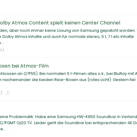
)
olby Atmos Content spielt keinen Center Channel
orden, aber noch immer keine Lösung von Samsung gepatcht worden
Dolby Atmos Inhalte und auch für normale stereo, 5.1, 7.1 etc Inhalte
..
o)
oxen bei Atmos-Film
ossen an Q7F55). Bei normalen 5.1-Filmen alles o.k., bei BluRay mit
r nacheinander die beiden Rear-Boxen aus (rotes Licht). Gestern fiel
)
2
 Meine Problematik: Habe eine Samsung HW-K850 Soundbar in Verbin
FGMT QLED TV. Leider geht die Soundbar bei entsprechenden 4K D
...