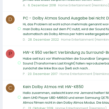
A.
6. Dezember 2018
Home Entertainment (Heimkino
PC - Dolby Atmos Sound Ausgabe bei nicht D
D
Hi, das Problem ist wohl schon mehrmals genannt w
man Dolby Access auf dem PC nutzt, wird der Sound für 
automatisch als Dolby Atmos per hdmi weitergegeben.
D.
28. Dezember 2022
Home Entertainment (Heimkin
HW-K 950 verliert Verbindung zu Surround-B
P
Habe seit kurz vor Weihnachten die Soundbar (angeschl
Sound (Transformers Last Knight) fallen reproduzierba
zunächst die linke Box aus (ließ sich nach...
P.
23. Dezember 2017
Home Entertainment (Heimkino
Kein Dolby Atmos mit HW-K850
C
Hallo zusammen, vielleicht kann mir Jemand helfen!
dem UHD Player UBD-M9500 und einen Samsung QE75Q7
Atmos Filmen nicht in den Dolby Atmos Modus. Die blaue
C.
13. Oktober 2019
Home Entertainment (Heimkino)