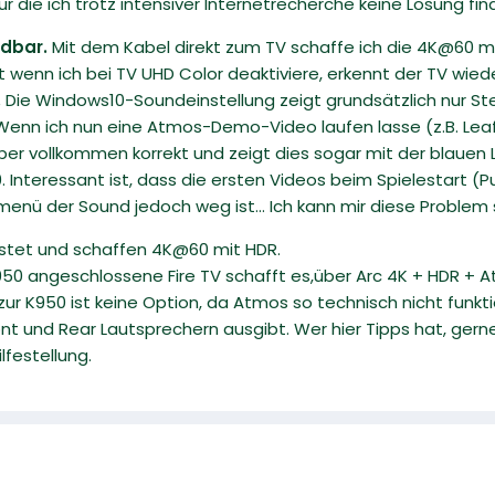
r die ich trotz intensiver Internetrecherche keine Lösung fi
ndbar.
Mit dem Kabel direkt zum TV schaffe ich die 4K@60 mi
st wenn ich bei TV UHD Color deaktiviere, erkennt der TV wiede
.
Die Windows10-Soundeinstellung zeigt grundsätzlich nur Ste
 Wenn ich nun eine Atmos-Demo-Video laufen lasse (z.B. Lea
r vollkommen korrekt und zeigt dies sogar mit der blauen L
 Interessant ist, dass die ersten Videos beim Spielestart (Pu
ü der Sound jedoch weg ist... Ich kann mir diese Problem sc
etestet und schaffen 4K@60 mit HDR.
K950 angeschlossene Fire TV schafft es,über Arc 4K + HDR +
 zur K950 ist keine Option, da Atmos so technisch nicht fun
nt und Rear Lautsprechern ausgibt. Wer hier Tipps hat, gerne
lfestellung.