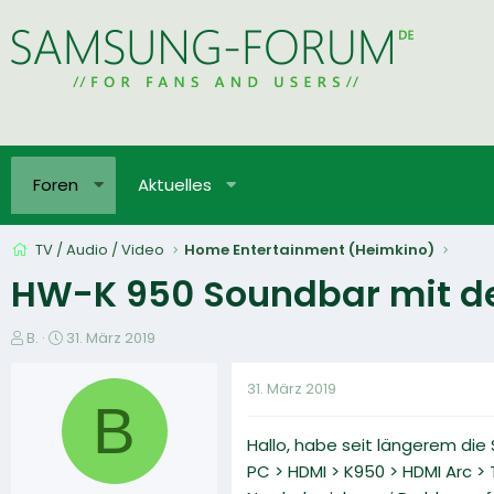
Foren
Aktuelles
TV / Audio / Video
Home Entertainment (Heimkino)
HW-K 950 Soundbar mit 
E
E
B.
31. März 2019
r
r
s
s
31. März 2019
t
t
B
e
e
Hallo, habe seit längerem die
l
l
l
l
PC > HDMI > K950 > HDMI Arc 
e
t