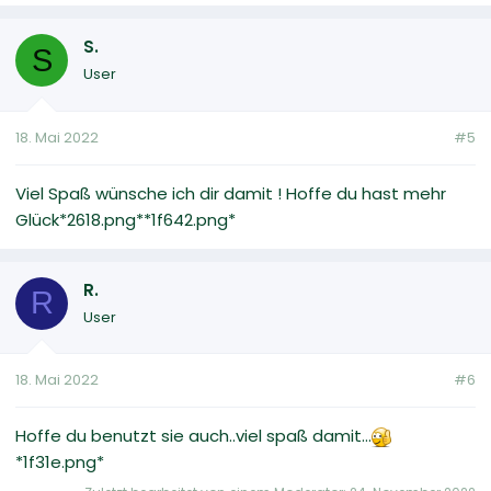
S.
S
User
18. Mai 2022
#5
Viel Spaß wünsche ich dir damit ! Hoffe du hast mehr
Glück*2618.png**1f642.png*
R.
R
User
18. Mai 2022
#6
Hoffe du benutzt sie auch..viel spaß damit...
*1f31e.png*