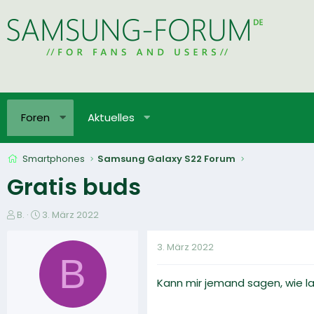
Foren
Aktuelles
Smartphones
Samsung Galaxy S22 Forum
Gratis buds
E
E
B.
3. März 2022
r
r
s
s
3. März 2022
t
t
B
e
e
Kann mir jemand sagen, wie l
l
l
l
l
e
t