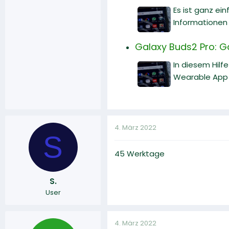
Es ist ganz ei
Informationen 
Galaxy Buds2 Pro: 
In diesem Hilf
Wearable App 
4. März 2022
S
45 Werktage
S.
User
4. März 2022