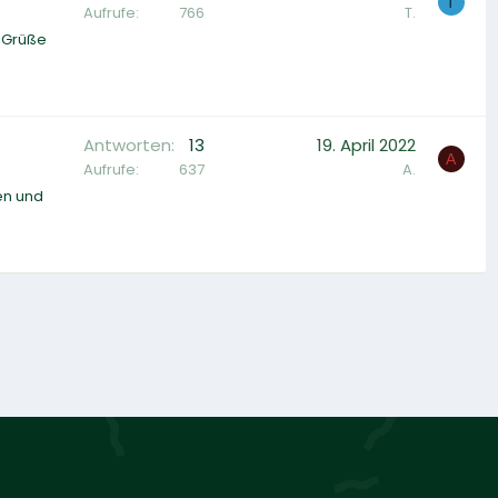
T
Aufrufe
766
T.
e Grüße
Antworten
13
19. April 2022
A
Aufrufe
637
A.
en und