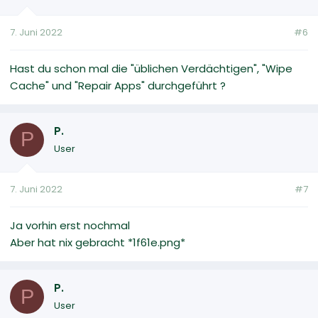
7. Juni 2022
#6
Hast du schon mal die "üblichen Verdächtigen", "Wipe
Cache" und "Repair Apps" durchgeführt ?
P.
P
User
7. Juni 2022
#7
Ja vorhin erst nochmal
Aber hat nix gebracht *1f61e.png*
P.
P
User