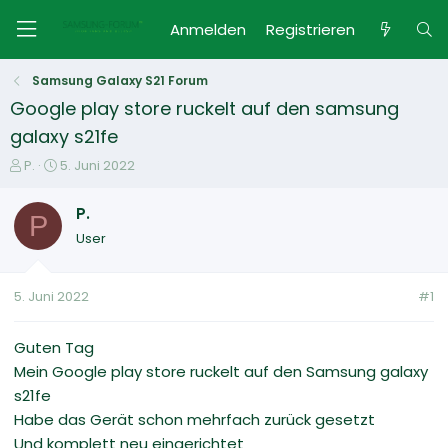
Anmelden
Registrieren
Samsung Galaxy S21 Forum
Google play store ruckelt auf den samsung
galaxy s21fe
E
E
P.
5. Juni 2022
r
r
s
s
P.
P
t
t
User
e
e
l
l
l
l
5. Juni 2022
#1
e
t
r
a
m
Guten Tag
Mein Google play store ruckelt auf den Samsung galaxy
s21fe
Habe das Gerät schon mehrfach zurück gesetzt
Und komplett neu eingerichtet