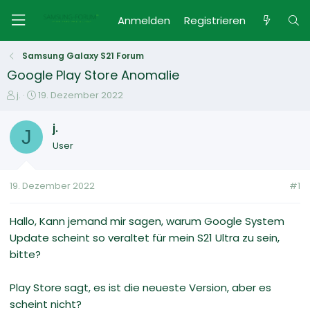
Anmelden
Registrieren
Samsung Galaxy S21 Forum
Google Play Store Anomalie
E
E
j.
19. Dezember 2022
r
r
s
s
j.
J
t
t
User
e
e
l
l
l
l
19. Dezember 2022
#1
e
t
r
a
m
Hallo, Kann jemand mir sagen, warum Google System
Update scheint so veraltet für mein S21 Ultra zu sein,
bitte?
Play Store sagt, es ist die neueste Version, aber es
scheint nicht?