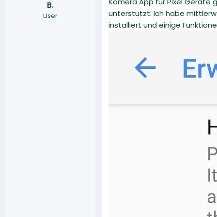
Kamera App für Pixel Geräte 
B.
r
a
unterstützt. Ich habe mittlerw
User
m
installiert und einige Funkti