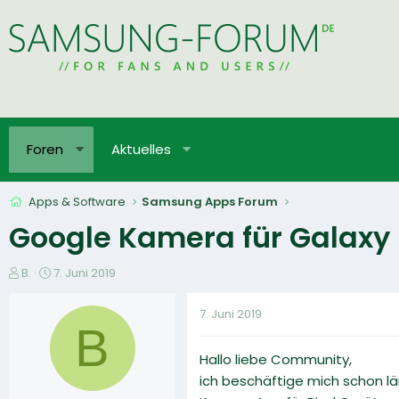
Foren
Aktuelles
Apps & Software
Samsung Apps Forum
Google Kamera für Galaxy 
E
E
B.
7. Juni 2019
r
r
s
s
7. Juni 2019
t
t
B
e
e
Hallo liebe Community,
l
l
l
l
ich beschäftige mich schon l
e
t