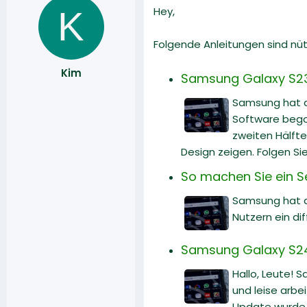
K
Hey,
Folgende Anleitungen sind nüt
Kim
Samsung Galaxy S23
Samsung hat d
Software begon
zweiten Hälfte
Design zeigen. Folgen Si
So machen Sie ein Se
Samsung hat da
Nutzern ein dif
Samsung Galaxy S24 U
Hallo, Leute! 
und leise arbe
Update wurde v