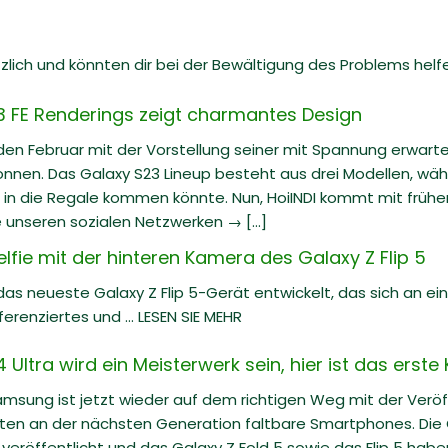
zlich und könnten dir bei der Bewältigung des Problems helf
 FE Renderings zeigt charmantes Design
en Februar mit der Vorstellung seiner mit Spannung erwart
nen. Das Galaxy S23 Lineup besteht aus drei Modellen, währ
 in die Regale kommen könnte. Nun, HoiINDI kommt mit früh
e unseren sozialen Netzwerken → [...]
lfie mit der hinteren Kamera des Galaxy Z Flip 5
s neueste Galaxy Z Flip 5-Gerät entwickelt, das sich an ei
ferenziertes und ... LESEN SIE MEHR
ltra wird ein Meisterwerk sein, hier ist das erste
Samsung ist jetzt wieder auf dem richtigen Weg mit der Veröf
iten an der nächsten Generation faltbare Smartphones. Die G
eröffentlicht und das Galaxy Z Fold 5 sowie das Flip 5 hab