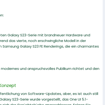
en:
eten Galaxy S23-Serie mit brandneuer Hardware und
end das vierte, noch erschwingliche Modell in der
en Samsung Galaxy S23 FE Renderings, die ein charmantes
n modernes und anspruchsvolles Publikum richtet und den
 Konzept
fentlichung von Software-Updates, aber, es ist auch still
alaxy S23-Serie wurde vorgestellt, das One UI 5.1-
en sich der Gerüchteküche angeschlossen. Folgen Sie