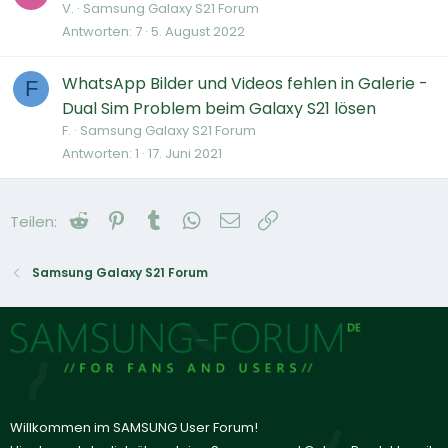
V.
Samsung Galaxy S21 Forum
Antworten
7
5. August 2022
WhatsApp Bilder und Videos fehlen in Galerie -
F
Dual Sim Problem beim Galaxy S21 lösen
F.
Samsung Galaxy S21 Forum
Antworten
1
17. Juni 2021
Reddit
Pinterest
Tumblr
WhatsApp
E-Mail
Link
Teilen:
Samsung Galaxy S21 Forum
Willkommen im SAMSUNG User Forum!