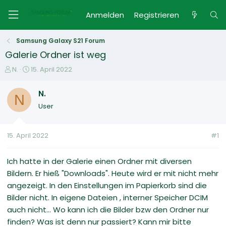
Anmelden
Registrieren
Samsung Galaxy S21 Forum
Galerie Ordner ist weg
E
E
N.
15. April 2022
r
r
s
s
N.
N
t
t
User
e
e
l
l
l
l
15. April 2022
#1
e
t
r
a
m
Ich hatte in der Galerie einen Ordner mit diversen
Bildern. Er hieß "Downloads". Heute wird er mit nicht mehr
angezeigt. In den Einstellungen im Papierkorb sind die
Bilder nicht. In eigene Dateien , interner Speicher DCIM
auch nicht... Wo kann ich die Bilder bzw den Ordner nur
finden? Was ist denn nur passiert? Kann mir bitte