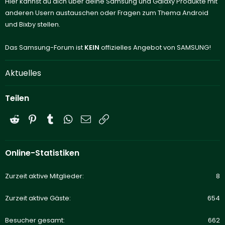
Hier kannst du dich über deine Samsung und Galaxy Produkte mit
anderen Usern austauschen oder Fragen zum Thema Android
und Bixby stellen.
Das Samsung-Forum ist
KEIN
offizielles Angebot von SAMSUNG!
Aktuelles
Teilen
Reddit
Pinterest
Tumblr
WhatsApp
E-Mail
Link
Online-Statistiken
Zurzeit aktive Mitglieder
8
Zurzeit aktive Gäste
654
Besucher gesamt
662