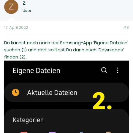
Z.
Z
User
17. April 2022
#3
Du kannst noch nach der Samsung-App 'Eigene Dateien'
suchen (1) und dort solltest Du dann auch 'Downloads'
finden (2).