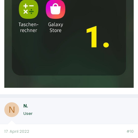
N.
N
User
17. April 2022
#10