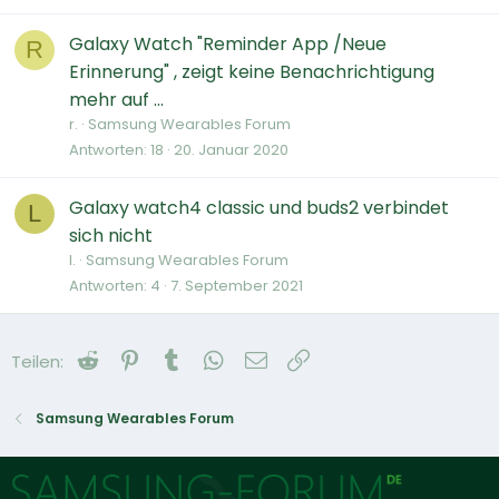
Galaxy Watch "Reminder App /Neue
R
Erinnerung" , zeigt keine Benachrichtigung
mehr auf ...
r.
Samsung Wearables Forum
Antworten
18
20. Januar 2020
Galaxy watch4 classic und buds2 verbindet
L
sich nicht
l.
Samsung Wearables Forum
Antworten
4
7. September 2021
Reddit
Pinterest
Tumblr
WhatsApp
E-Mail
Link
Teilen:
Samsung Wearables Forum