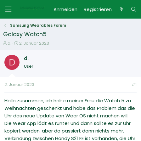
Anmelden
Registrieren
Samsung Wearables Forum
Galaxy Watch5
E
E
d.
2. Januar 2023
r
r
s
s
d.
D
t
t
User
e
e
l
l
l
l
2. Januar 2023
#1
e
t
r
a
m
Hallo zusammen, ich habe meiner Frau die Watch 5 zu
Weihnachten geschenkt und habe das Problem das die
Uhr das neue Update von Wear OS nicht machen will.
Die Wear App lädt es runter und dann sollte es zur Uhr
kopiert werden, aber da passiert dann nichts mehr.
Verbindung zwischen Handy S21 FE ist vorhanden, die Uhr