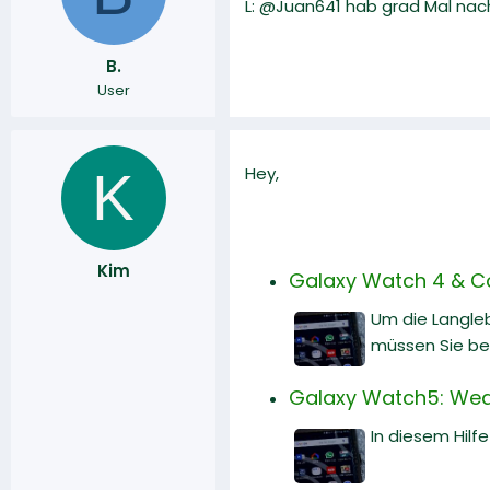
L: @Juan641 hab grad Mal nach 
r
a
m
B.
User
K
Hey,
Kim
Galaxy Watch 4 & Co.
Um die Langleb
müssen Sie ber
Galaxy Watch5: Wea
In diesem Hilf