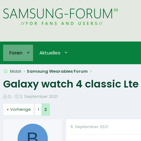
Foren
Aktuelles
Mobil
Samsung Wearables Forum
Galaxy watch 4 classic Lte
E
E
Q.
2. September 2021
r
r
s
s
Vorherige
1
2
t
t
e
e
6. September 2021
l
l
B
l
l
e
t