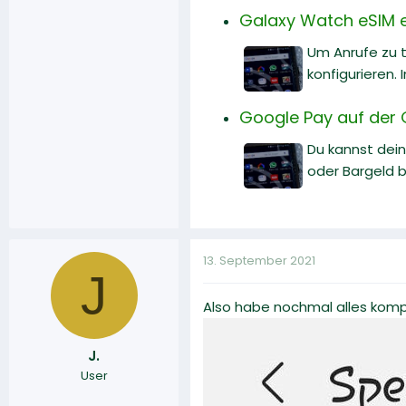
Galaxy Watch eSIM ei
Um Anrufe zu 
konfigurieren. 
Google Pay auf der G
Du kannst dei
oder Bargeld b
13. September 2021
J
Also habe nochmal alles kompl
J.
User