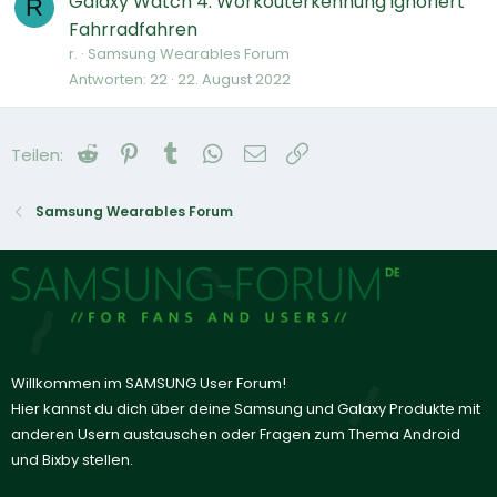
Galaxy Watch 4: Workouterkennung ignoriert
R
Fahrradfahren
r.
Samsung Wearables Forum
Antworten
22
22. August 2022
Reddit
Pinterest
Tumblr
WhatsApp
E-Mail
Link
Teilen:
Samsung Wearables Forum
Willkommen im SAMSUNG User Forum!
Hier kannst du dich über deine Samsung und Galaxy Produkte mit
anderen Usern austauschen oder Fragen zum Thema Android
und Bixby stellen.