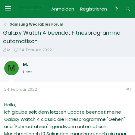
Anmelden
Registrieren
Samsung Wearables Forum
Galaxy Watch 4 beendet FItnesprogramme
automatisch
E
E
M.
24. Februar 2022
r
r
s
s
M.
M
t
t
User
e
e
l
l
l
l
24. Februar 2022
#1
e
t
r
a
m
Hallo,
ich glaube seit dem letzten Update beendet meine
Galaxy Watch 4 classic die Fitnesprogramme "Gehen"
und "Fahrradfahren" irgendwann automatisch.
Manchmal nach 10 Sekunden, manchmal nach ein paar