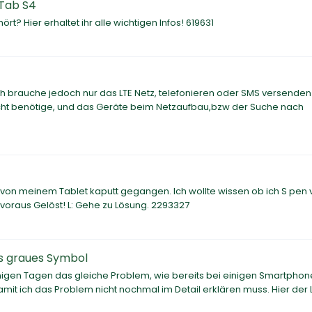
 Tab S4
 Hier erhaltet ihr alle wichtigen Infos! 619631
 Ich brauche jedoch nur das LTE Netz, telefonieren oder SMS versenden
nicht benötige, und das Geräte beim Netzaufbau,bzw der Suche nach
en von meinem Tablet kaputt gegangen. Ich wollte wissen ob ich S pen
oraus Gelöst! L: Gehe zu Lösung. 2293327
s graues Symbol
nigen Tagen das gleiche Problem, wie bereits bei einigen Smartphon
mit ich das Problem nicht nochmal im Detail erklären muss. Hier der Li