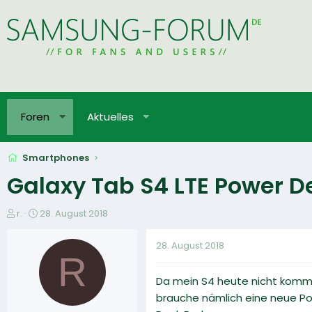
Foren
Aktuelles
Smartphones
Galaxy Tab S4 LTE Power De
E
E
r.
28. August 2018
r
r
s
s
28. August 2018
t
t
R
e
e
Da mein S4 heute nicht kommt, 
l
l
l
l
brauche nämlich eine neue Po
e
t