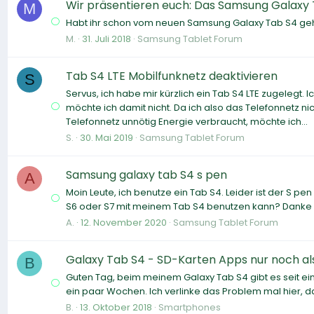
Wir präsentieren euch: Das Samsung Galaxy
M
Habt ihr schon vom neuen Samsung Galaxy Tab S4 gehört?
M.
31. Juli 2018
Samsung Tablet Forum
Tab S4 LTE Mobilfunknetz deaktivieren
S
Servus, ich habe mir kürzlich ein Tab S4 LTE zugelegt.
möchte ich damit nicht. Da ich also das Telefonnetz 
Telefonnetz unnötig Energie verbraucht, möchte ich...
S.
30. Mai 2019
Samsung Tablet Forum
Samsung galaxy tab S4 s pen
A
Moin Leute, ich benutze ein Tab S4. Leider ist der S p
S6 oder S7 mit meinem Tab S4 benutzen kann? Danke v
A.
12. November 2020
Samsung Tablet Forum
Galaxy Tab S4 - SD-Karten Apps nur noch al
B
Guten Tag, beim meinem Galaxy Tab S4 gibt es seit ei
ein paar Wochen. Ich verlinke das Problem mal hier, da
B.
13. Oktober 2018
Smartphones