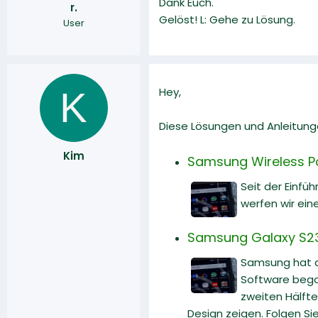
Dank Euch.
r.
r
a
Gelöst! L: Gehe zu Lösung.
User
m
K
Hey,
Diese Lösungen und Anleitunge
Kim
Samsung Wireless P
Seit der Einf
werfen wir ein
Samsung Galaxy S23
Samsung hat d
Software begon
zweiten Hälfte
Design zeigen. Folgen Si