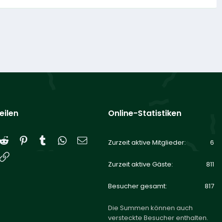
eilen
Online-Statistiken
Reddit
Pinterest
Tumblr
WhatsApp
E-Mail
Zurzeit aktive Mitglieder
6
Link
Zurzeit aktive Gäste
811
Besucher gesamt
817
Die Summen können auch
versteckte Besucher enthalten.