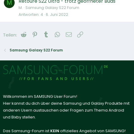
Retoure S22 Ultra - trotz geöffneter Buds
M
M.
Samsung Galaxy S22 Forum
Antworten
4
6. Juni 2022
Reddit
Pinterest
Tumblr
WhatsApp
E-Mail
Link
Teilen:
Samsung Galaxy S22 Forum
Willkommen im SAMSUNG User Forum!
Hier kannst du dich über deine Samsung und Galaxy Produkte mit
anderen Usern austauschen oder Fragen zum Thema Android
und Bixby stellen.
Das Samsung-Forum ist
KEIN
offizielles Angebot von SAMSUNG!