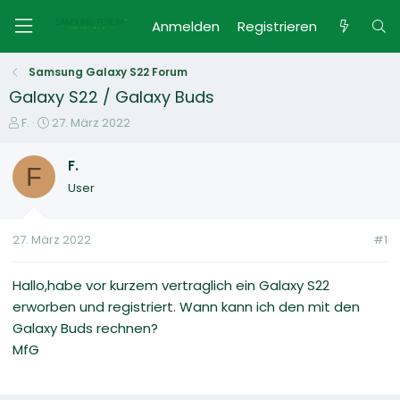
Anmelden
Registrieren
Samsung Galaxy S22 Forum
Galaxy S22 / Galaxy Buds
E
E
F.
27. März 2022
r
r
s
s
F.
F
t
t
User
e
e
l
l
l
l
27. März 2022
#1
e
t
r
a
m
Hallo,habe vor kurzem vertraglich ein Galaxy S22
erworben und registriert. Wann kann ich den mit den
Galaxy Buds rechnen?
MfG