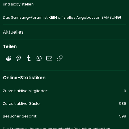
und Bixby stellen.
Das Samsung-Forum ist
KEIN
offizielles Angebot von SAMSUNG!
Aktuelles
Teilen
Reddit
Pinterest
Tumblr
WhatsApp
E-Mail
Link
Online-Statistiken
Zurzeit aktive Mitglieder
9
Zurzeit aktive Gäste
589
Besucher gesamt
598
Die Summen können auch versteckte Besucher enthalten.