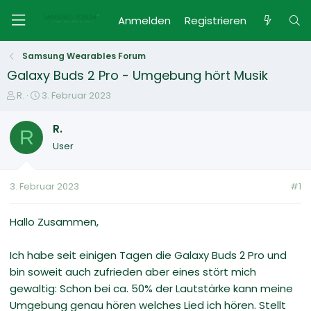
Anmelden
Registrieren
Samsung Wearables Forum
Galaxy Buds 2 Pro - Umgebung hört Musik
E
E
R.
3. Februar 2023
r
r
s
s
R.
R
t
t
User
e
e
l
l
l
l
3. Februar 2023
#1
e
t
r
a
m
Hallo Zusammen,
Ich habe seit einigen Tagen die Galaxy Buds 2 Pro und
bin soweit auch zufrieden aber eines stört mich
gewaltig: Schon bei ca. 50% der Lautstärke kann meine
Umgebung genau hören welches Lied ich hören. Stellt