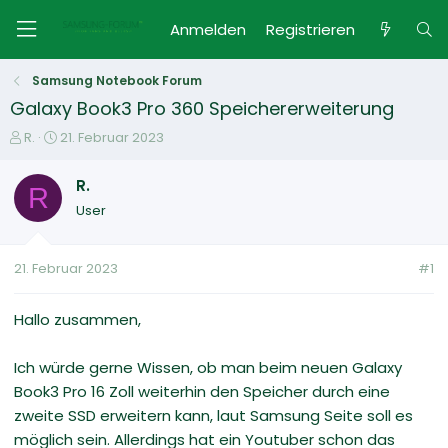
Anmelden
Registrieren
Samsung Notebook Forum
Galaxy Book3 Pro 360 Speichererweiterung
E
E
R.
21. Februar 2023
r
r
s
s
R.
R
t
t
User
e
e
l
l
l
l
21. Februar 2023
#1
e
t
r
a
m
Hallo zusammen,
Ich würde gerne Wissen, ob man beim neuen Galaxy
Book3 Pro 16 Zoll weiterhin den Speicher durch eine
zweite SSD erweitern kann, laut Samsung Seite soll es
möglich sein. Allerdings hat ein Youtuber schon das