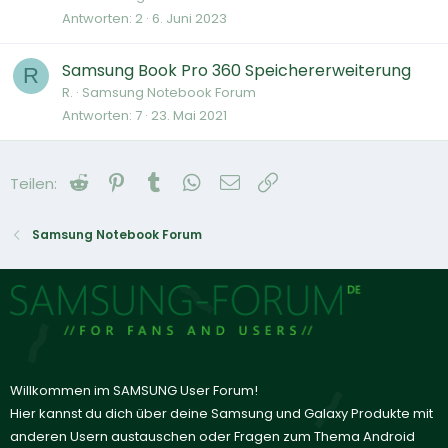
Antworten
2
6. Juni 2023
Samsung Book Pro 360 Speichererweiterung
R
R.
Samsung Notebook Forum
Antworten
7
23. Mai 2021
Reddit
Pinterest
Tumblr
WhatsApp
E-Mail
Link
Teilen:
Samsung Notebook Forum
Willkommen im SAMSUNG User Forum!
Hier kannst du dich über deine Samsung und Galaxy Produkte mit
anderen Usern austauschen oder Fragen zum Thema Android