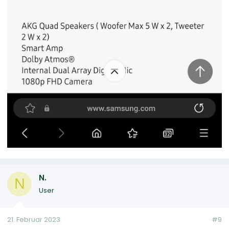
N.
N
User
21. Februar 2023
#9