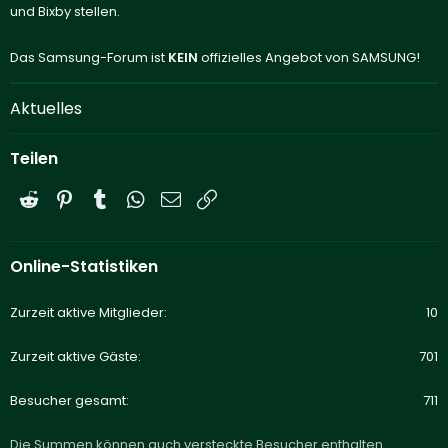
und Bixby stellen.
Das Samsung-Forum ist
KEIN
offizielles Angebot von SAMSUNG!
Aktuelles
Teilen
Reddit
Pinterest
Tumblr
WhatsApp
E-Mail
Link
Online-Statistiken
Zurzeit aktive Mitglieder
10
Zurzeit aktive Gäste
701
Besucher gesamt
711
Die Summen können auch versteckte Besucher enthalten.