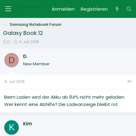
Anmelden
Registrieren
Samsung Notebook Forum
Galaxy Book 12
E
E
D.
4. Juli 2018
r
r
s
s
D.
D
t
t
New Member
e
e
l
l
l
l
4. Juli 2018
#1
e
t
r
a
m
Beim Laden wird der Akku ab 84% nicht mehr geladen.
Wer kennt eine Abhilfe? Die Ladeanzeige bleibt rot
Kim
K