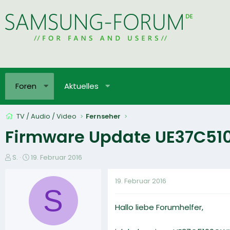
Foren
Aktuelles
TV / Audio / Video
Fernseher
Firmware Update UE37C5
E
E
S.
19. Februar 2016
r
r
s
s
19. Februar 2016
t
t
S
e
e
Hallo liebe Forumhelfer,
l
l
l
l
e
t