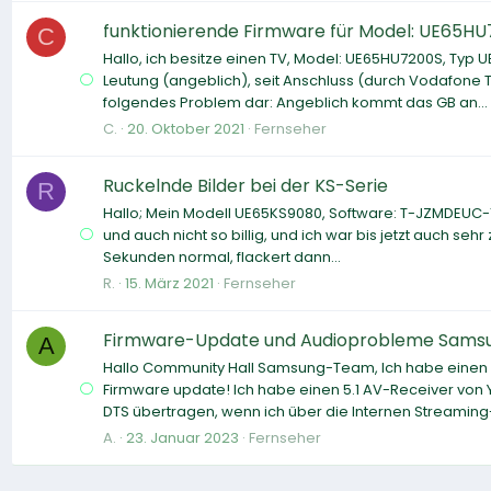
funktionierende Firmware für Model: UE65H
C
Hallo, ich besitze einen TV, Model: UE65HU7200S, Typ
Leutung (angeblich), seit Anschluss (durch Vodafone T
folgendes Problem dar: Angeblich kommt das GB an...
C.
20. Oktober 2021
Fernseher
Ruckelnde Bilder bei der KS-Serie
R
Hallo; Mein Modell UE65KS9080, Software: T-JZMDEUC-
und auch nicht so billig, und ich war bis jetzt auch sehr 
Sekunden normal, flackert dann...
R.
15. März 2021
Fernseher
Firmware-Update und Audioprobleme Sam
A
Hallo Community Hall Samsung-Team, Ich habe eine
Firmware update! Ich habe einen 5.1 AV-Receiver von
DTS übertragen, wenn ich über die Internen Streaming
A.
23. Januar 2023
Fernseher