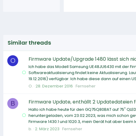
Similar threads
Firmware Update/Upgrade 1480 lässt sich nic
O
Ich habe das Modell Samsung UE48JU6430 mit der Firmw
Softwareaktualisierung findet keine Aktualisierung. La
19.12.2016) verfügbar. Ich habe diese dann auf einen USB
O.
28. Dezember 2016
Fernseher
Firmware Update, enthällt 2 Updatedateien 
B
Hallo ich habe heute für den GQ75Q80BAT auf 75" QLED
heruntergeladen, vom 23.02.2023, was mich schon gew
Firmware 1430.1 und 1020.3, mein Gerät hat aber beim l
b.
2. März 2023
Fernseher