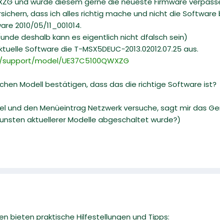
ZG und würde diesem gerne die neueste Firmware verpass
chern, dass ich alles richtig mache und nicht die Software b
ware 2010/05/11_001014.
nde deshalb kann es eigentlich nicht dfalsch sein)
aktuelle Software die T-MSX5DEUC-2013.02012.07.25 aus.
e/support/model/UE37C5100QWXZG
hen Modell bestätigen, dass das die richtige Software ist?
el und den Menüeintrag Netzwerk versuche, sagt mir das Ger
zugunsten aktuellerer Modelle abgeschaltet wurde?)
n bieten praktische Hilfestellungen und Tipps: