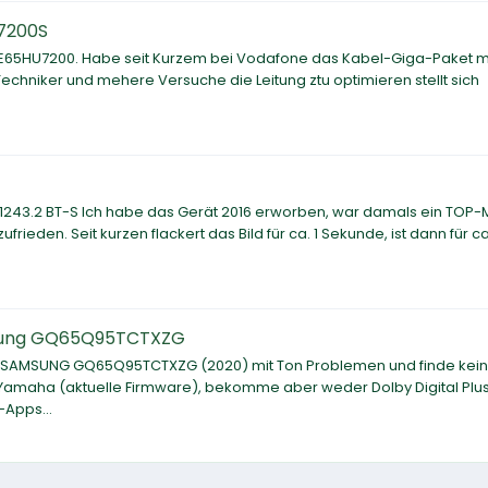
U7200S
 UE65HU7200. Habe seit Kurzem bei Vodafone das Kabel-Giga-Paket m
echniker und mehere Versuche die Leitung ztu optimieren stellt sich
1243.2 BT-S Ich habe das Gerät 2016 erworben, war damals ein TOP-
zufrieden. Seit kurzen flackert das Bild für ca. 1 Sekunde, ist dann für ca
sung GQ65Q95TCTXZG
n SAMSUNG GQ65Q95TCTXZG (2020) mit Ton Problemen und finde kein
 Yamaha (aktuelle Firmware), bekomme aber weder Dolby Digital Plu
-Apps...