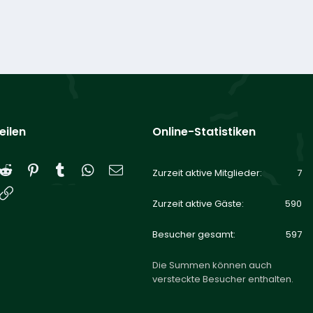
eilen
Online-Statistiken
Reddit
Pinterest
Tumblr
WhatsApp
E-Mail
Zurzeit aktive Mitglieder
7
Link
Zurzeit aktive Gäste
590
Besucher gesamt
597
Die Summen können auch
versteckte Besucher enthalten.