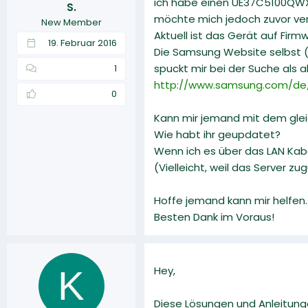
ich habe einen UE37C5100QWX
S.
r
a
möchte mich jedoch zuvor versi
New Member
m
Aktuell ist das Gerät auf Firm
19. Februar 2016
Die Samsung Website selbst (u
spuckt mir bei der Suche als 
1
http://www.samsung.com/d
0
Kann mir jemand mit dem gleic
Wie habt ihr geupdatet?
Wenn ich es über das LAN Kab
(Vielleicht, weil das Server 
Hoffe jemand kann mir helfen.
Besten Dank im Voraus!
K
Hey,
Diese Lösungen und Anleitunge