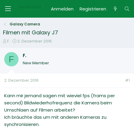
Anmelden
Registrieren
Galaxy Camera
Filmen mit Galaxy J7
E
E
F.
2. Dezember 2016
r
r
s
s
F.
F
t
t
New Member
e
e
l
l
l
l
2. Dezember 2016
#1
e
t
r
a
m
Kann mir jemand sagen mit wieviel fps (frams per
second) Bildwiederhofrequenz die Kamera beim
Umschlaen auf Filmen arbeitet?
Ich bräuchte das um mit anderen Kameras zu
synchronisieren.