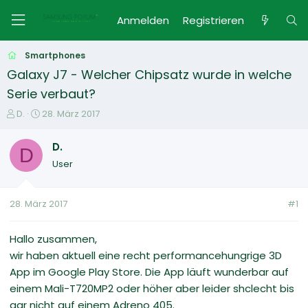
Anmelden
Registrieren
Smartphones
Galaxy J7 - Welcher Chipsatz wurde in welche
Serie verbaut?
E
E
D.
28. März 2017
r
r
s
s
D.
D
t
t
User
e
e
l
l
l
l
28. März 2017
#1
e
t
r
a
m
Hallo zusammen,
wir haben aktuell eine recht performancehungrige 3D
App im Google Play Store. Die App läuft wunderbar auf
einem Mali-T720MP2 oder höher aber leider shclecht bis
gar nicht auf einem Adreno 405.