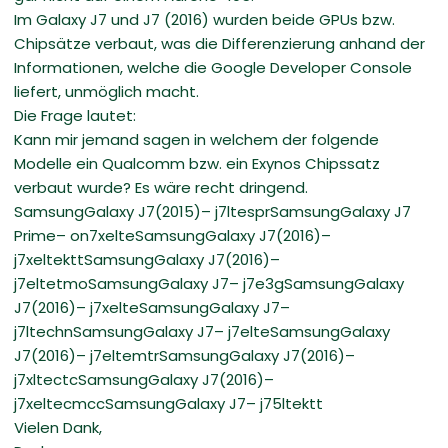
Im Galaxy J7 und J7 (2016) wurden beide GPUs bzw.
Chipsätze verbaut, was die Differenzierung anhand der
Informationen, welche die Google Developer Console
liefert, unmöglich macht.
Die Frage lautet:
Kann mir jemand sagen in welchem der folgende
Modelle ein Qualcomm bzw. ein Exynos Chipssatz
verbaut wurde? Es wäre recht dringend.
SamsungGalaxy J7(2015)– j7ltesprSamsungGalaxy J7
Prime– on7xelteSamsungGalaxy J7(2016)–
j7xeltekttSamsungGalaxy J7(2016)–
j7eltetmoSamsungGalaxy J7– j7e3gSamsungGalaxy
J7(2016)– j7xelteSamsungGalaxy J7–
j7ltechnSamsungGalaxy J7– j7elteSamsungGalaxy
J7(2016)– j7eltemtrSamsungGalaxy J7(2016)–
j7xltectcSamsungGalaxy J7(2016)–
j7xeltecmccSamsungGalaxy J7– j75ltektt
Vielen Dank,