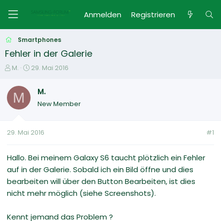
Anmelden
Registrieren
Smartphones
Fehler in der Galerie
E
E
M.
29. Mai 2016
r
r
s
s
M.
M
t
t
New Member
e
e
l
l
l
l
29. Mai 2016
#1
e
t
r
a
m
Hallo. Bei meinem Galaxy S6 taucht plötzlich ein Fehler
auf in der Galerie. Sobald ich ein Bild öffne und dies
bearbeiten will über den Button Bearbeiten, ist dies
nicht mehr möglich (siehe Screenshots).
Kennt jemand das Problem ?