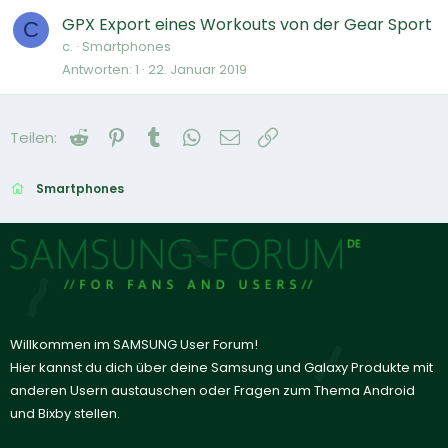
GPX Export eines Workouts von der Gear Sport
C
c.
Smartphones
Antworten
1
22. Januar 2019
Reddit
Pinterest
Tumblr
WhatsApp
E-Mail
Link
Teilen:
Smartphones
Willkommen im SAMSUNG User Forum!
Hier kannst du dich über deine Samsung und Galaxy Produkte mit
anderen Usern austauschen oder Fragen zum Thema Android
und Bixby stellen.