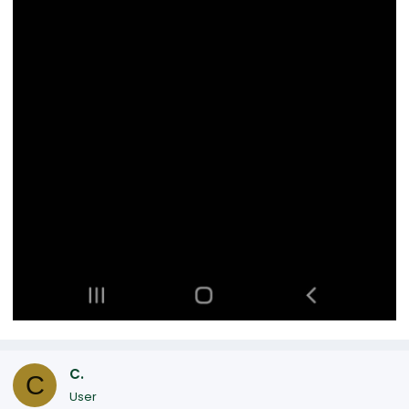
C.
C
User