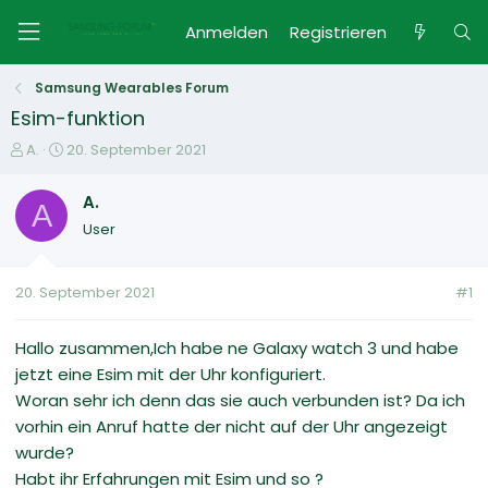
Anmelden
Registrieren
Samsung Wearables Forum
Esim-funktion
E
E
A.
20. September 2021
r
r
s
s
A.
A
t
t
User
e
e
l
l
l
l
20. September 2021
#1
e
t
r
a
m
Hallo zusammen,Ich habe ne Galaxy watch 3 und habe
jetzt eine Esim mit der Uhr konfiguriert.
Woran sehr ich denn das sie auch verbunden ist? Da ich
vorhin ein Anruf hatte der nicht auf der Uhr angezeigt
wurde?
Habt ihr Erfahrungen mit Esim und so ?