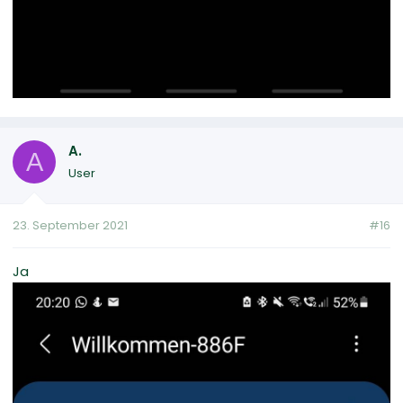
A.
A
User
23. September 2021
#16
Ja