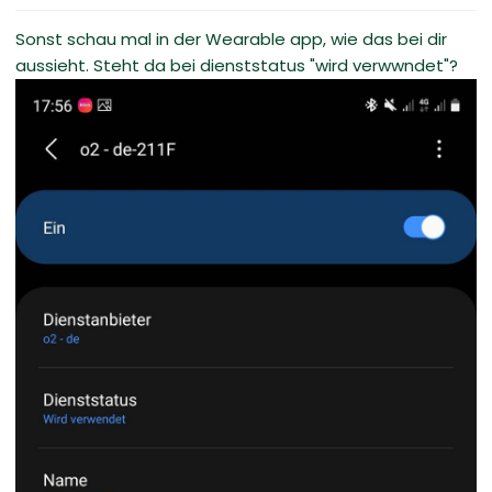
Sonst schau mal in der Wearable app, wie das bei dir
aussieht. Steht da bei dienststatus "wird verwwndet"?