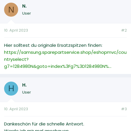
N.
N
User
10. April 2023
#2
Hier solltest du originale Ersatzspitzen finden:
https://samsung.sparepartservice.shop/eshopmvc/cou
ntryselect?
g7=1284980N&goto=index%3Fg7%3D1284980N%...
H.
H
User
10. April 2023
#3
Dankeschön für die schnelle Antwort.
Werde ich mir mal anschauen.