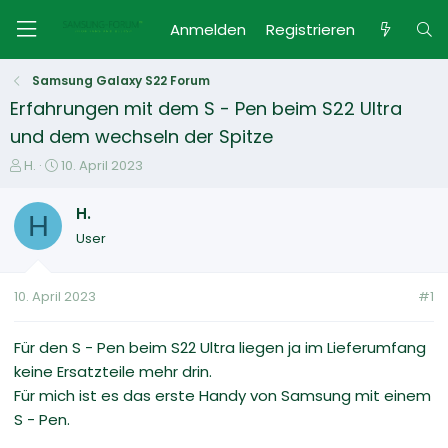
Anmelden
Registrieren
Samsung Galaxy S22 Forum
Erfahrungen mit dem S - Pen beim S22 Ultra
und dem wechseln der Spitze
E
E
H.
10. April 2023
r
r
s
s
H.
H
t
t
User
e
e
l
l
l
l
10. April 2023
#1
e
t
r
a
m
Für den S - Pen beim S22 Ultra liegen ja im Lieferumfang
keine Ersatzteile mehr drin.
Für mich ist es das erste Handy von Samsung mit einem
S - Pen.