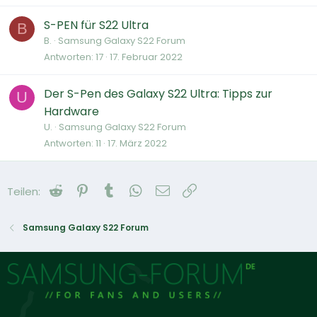
S-PEN für S22 Ultra
B
B.
Samsung Galaxy S22 Forum
Antworten
17
17. Februar 2022
Der S-Pen des Galaxy S22 Ultra: Tipps zur
U
Hardware
U.
Samsung Galaxy S22 Forum
Antworten
11
17. März 2022
Reddit
Pinterest
Tumblr
WhatsApp
E-Mail
Link
Teilen:
Samsung Galaxy S22 Forum