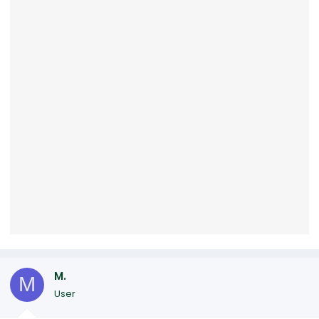
M.
M
User