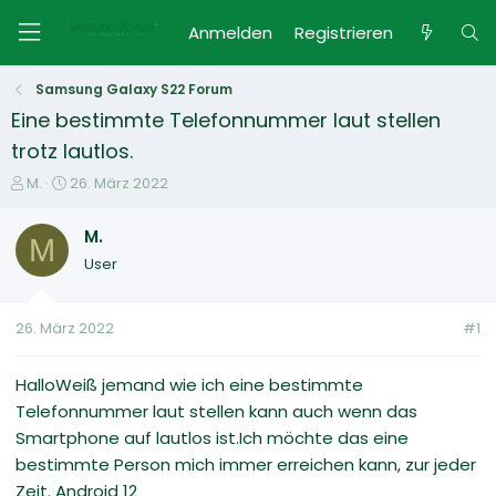
Anmelden
Registrieren
Samsung Galaxy S22 Forum
Eine bestimmte Telefonnummer laut stellen
trotz lautlos.
E
E
M.
26. März 2022
r
r
s
s
M.
M
t
t
User
e
e
l
l
l
l
26. März 2022
#1
e
t
r
a
m
HalloWeiß jemand wie ich eine bestimmte
Telefonnummer laut stellen kann auch wenn das
Smartphone auf lautlos ist.Ich möchte das eine
bestimmte Person mich immer erreichen kann, zur jeder
Zeit. Android 12