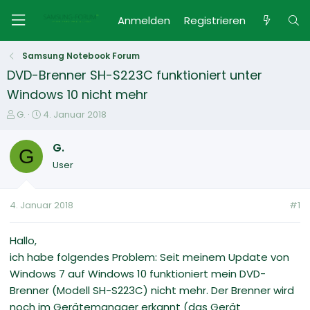
Anmelden
Registrieren
Samsung Notebook Forum
DVD-Brenner SH-S223C funktioniert unter
Windows 10 nicht mehr
E
E
G.
4. Januar 2018
r
r
s
s
G.
G
t
t
User
e
e
l
l
l
l
4. Januar 2018
#1
e
t
r
a
m
Hallo,
ich habe folgendes Problem: Seit meinem Update von
Windows 7 auf Windows 10 funktioniert mein DVD-
Brenner (Modell SH-S223C) nicht mehr. Der Brenner wird
noch im Gerätemanager erkannt (das Gerät