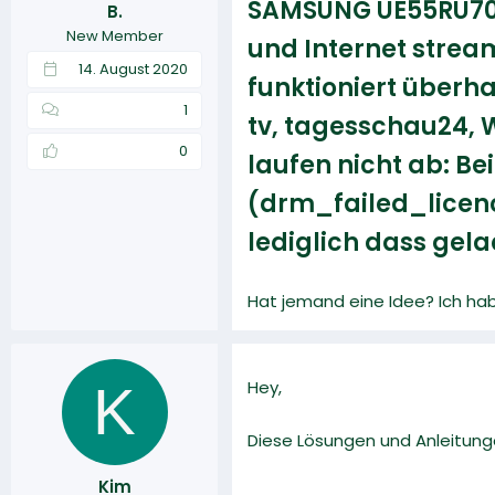
SAMSUNG UE55RU7099U
B.
r
a
New Member
m
und Internet stream
14. August 2020
funktioniert überha
1
tv, tagesschau24, W
0
laufen nicht ab: Be
(drm_failed_licenc
lediglich dass gela
Hat jemand eine Idee? Ich hab
K
Hey,
Diese Lösungen und Anleitunge
Kim