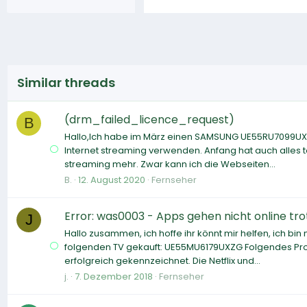
Similar threads
(drm_failed_licence_request)
B
Hallo,Ich habe im März einen SAMSUNG UE55RU7099UXZG LE
Internet streaming verwenden. Anfang hat auch alles tol
streaming mehr. Zwar kann ich die Webseiten...
B.
12. August 2020
Fernseher
Error: was0003 - Apps gehen nicht online tr
J
Hallo zusammen, ich hoffe ihr könnt mir helfen, ich bin
folgenden TV gekauft: UE55MU6179UXZG Folgendes Prob
erfolgreich gekennzeichnet. Die Netflix und...
j.
7. Dezember 2018
Fernseher