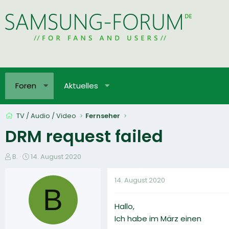
Foren
Aktuelles
TV / Audio / Video
Fernseher
DRM request failed
E
E
B.
14. August 2020
r
r
s
s
14. August 2020
t
t
B
e
e
Hallo,
l
l
l
l
Ich habe im März einen
e
t