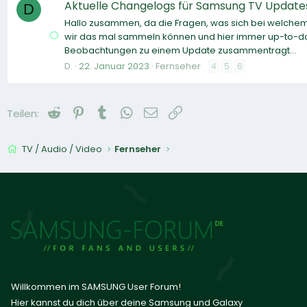
Aktuelle Changelogs für Samsung TV Update
D
Hallo zusammen, da die Fragen, was sich bei welchem
wir das mal sammeln können und hier immer up-to-date
Beobachtungen zu einem Update zusammentragt...
D.
22. Januar 2023
Fernseher
4
5
6
Reddit
Pinterest
Tumblr
WhatsApp
E-Mail
Link
Teilen:
TV / Audio / Video
Fernseher
Willkommen im SAMSUNG User Forum!
Hier kannst du dich über deine Samsung und Galaxy