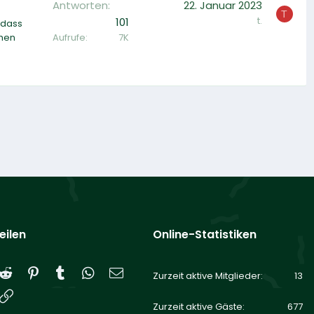
Antworten
22. Januar 2023
T
t.
101
 dass
Aufrufe
7K
chen
eilen
Online-Statistiken
Reddit
Pinterest
Tumblr
WhatsApp
E-Mail
Zurzeit aktive Mitglieder
13
Link
Zurzeit aktive Gäste
677