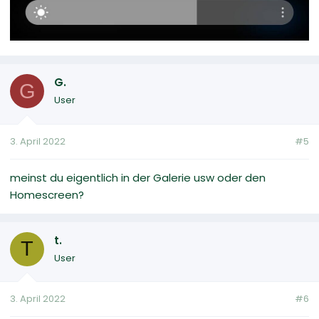
G.
G
User
3. April 2022
#5
meinst du eigentlich in der Galerie usw oder den
Homescreen?
t.
T
User
3. April 2022
#6