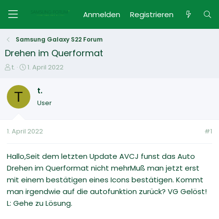
Anmelden
Registrieren
Samsung Galaxy S22 Forum
Drehen im Querformat
E
E
t.
1. April 2022
r
r
s
s
t.
T
t
t
User
e
e
l
l
l
l
1. April 2022
#1
e
t
r
a
m
Hallo,Seit dem letzten Update AVCJ funst das Auto
Drehen im Querformat nicht mehrMuß man jetzt erst
mit einem bestätigen eines Icons bestätigen. Kommt
man irgendwie auf die autofunktion zurück? VG Gelöst!
L: Gehe zu Lösung.