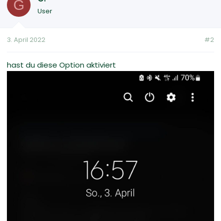
G
User
3. April 2022
#2
hast du diese Option aktiviert