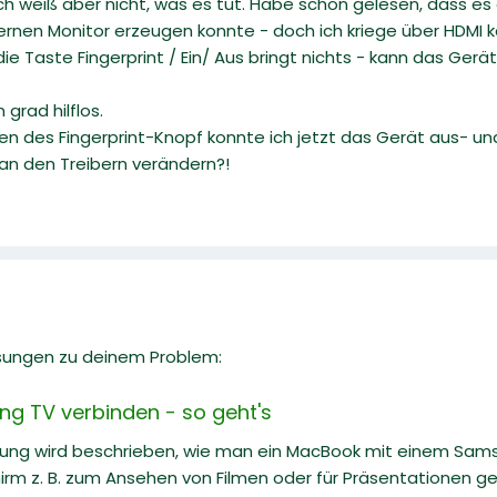
ch weiß aber nicht, was es tut. Habe schon gelesen, dass es
rnen Monitor erzeugen konnte - doch ich kriege über HDMI kei
ie Taste Fingerprint / Ein/ Aus bringt nichts - kann das Ger
 grad hilflos.
n des Fingerprint-Knopf konnte ich jetzt das Gerät aus- und 
an den Treibern verändern?!
sungen zu deinem Problem:
g TV verbinden - so geht's
itung wird beschrieben, wie man ein MacBook mit einem Sam
irm z. B. zum Ansehen von Filmen oder für Präsentationen g