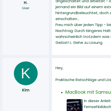
angeschaltet und arbeitet - i
H.
r
a
jemand ein Bild auf einem exte
User
m
hintergrundbeleuchtet, doch d
einschalten...
Freu mich über jeden Tipp - bin
Nachtrag: Durch längeres Halte
wahrscheinlich trotzdem was 
Gelöst! L: Gehe zu Lösung.
K
Hey,
Praktische Ratschläge und Lö
Kim
MacBook mit Samsun
In dieser Anle
Fernsehbildsch