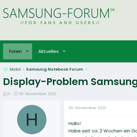
Foren
Aktuelles
Mobil
Samsung Notebook Forum
Display-Problem Samsung 
E
E
H.
30. November 2021
r
r
s
s
30. November 2021
t
t
H
e
e
Hallo!
l
l
l
l
Habe seit ca. 2 Wochen ein Gala
e
t