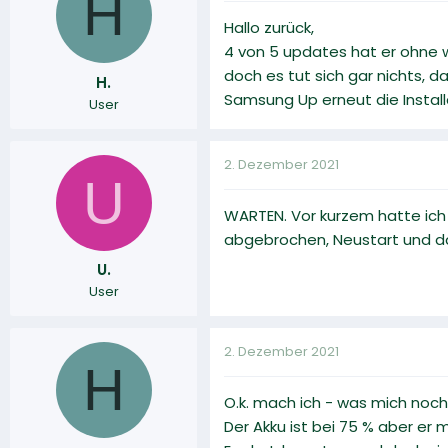
H
Hallo zurück,
4 von 5 updates hat er ohne w
doch es tut sich gar nichts, 
H.
Samsung Up erneut die Install
User
2. Dezember 2021
U
WARTEN. Vor kurzem hatte ich
abgebrochen, Neustart und dan
U.
User
2. Dezember 2021
H
O.k. mach ich - was mich noch i
Der Akku ist bei 75 % aber er