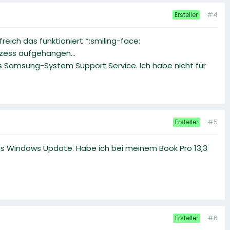
#4
Ersteller
reich das funktioniert *:smiling-face:
ozess aufgehangen...
s Samsung-System Support Service. Ich habe nicht für
#5
Ersteller
das Windows Update. Habe ich bei meinem Book Pro 13,3
#6
Ersteller