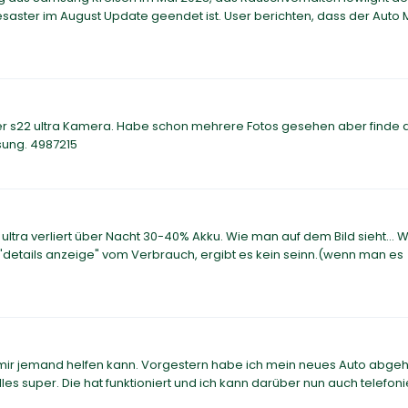
saster im August Update geendet ist. User berichten, dass der Auto
der s22 ultra Kamera. Habe schon mehrere Fotos gesehen aber finde 
sung. 4987215
2 ultra verliert über Nacht 30-40% Akku. Wie man auf dem Bild sieht... 
r "details anzeige" vom Verbrauch, ergibt es kein seinn.(wenn man es
s mir jemand helfen kann. Vorgestern habe ich mein neues Auto abgeh
es super. Die hat funktioniert und ich kann darüber nun auch telefoni