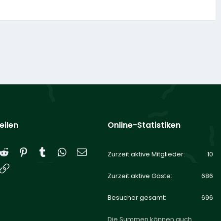
eilen
Online-Statistiken
Reddit
Pinterest
Tumblr
WhatsApp
E-Mail
Zurzeit aktive Mitglieder
10
Link
Zurzeit aktive Gäste
686
Besucher gesamt
696
Die Summen können auch