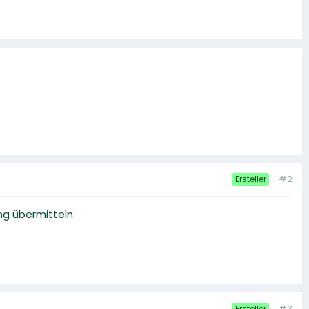
#2
Ersteller
ng übermitteln:
#3
Ersteller