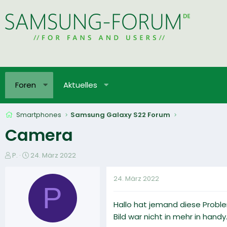
Foren
Aktuelles
Smartphones
Samsung Galaxy S22 Forum
Camera
E
E
P.
24. März 2022
r
r
s
s
24. März 2022
t
t
P
e
e
Hallo hat jemand diese Probl
l
l
l
l
Bild war nicht in mehr in handy.
e
t