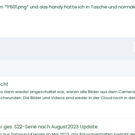
eum *1f601.png* und das handy hatte ich in Tasche und norm
scht
 es dann wieder angeschaltet war, waren alle Bilder aus dem Camera
rschwunden. Die Bilder und Videos sind weder in der Cloud noch in d
 ges. S22-Serie nach August2023 Update
ng aus Samsung Kreisen im Mai 2023, das Rauschverhalten lowlight de