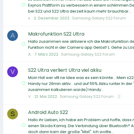
Exynos Plattform zu verbessern in einem schlimmen De
bei S22 und S22 Ultra derzeit kaum mehr brauchbar...
s.
2. Dezember 2023
Samsung Galaxy S22 Forum
Makrofunktion S22 Ultra
A
Hallo zusammen wie aktiviere ich die Makrofunktion 
Funktion nicht in der Camera app Gelöst! L: Gehe zu Lö
A.
7. März 2022
Samsung Galaxy S22 Forum
S22 Ultra verliert Ultra viel akku
V
Moin Hat wer vllt ne Idee was es sein könnte... Mein s2
Handy nur 26min aktiv... und auf 55% Akku runter.In de
zusammen kalkulieren würde) Handy...
V.
21. Mai 2022
Samsung Galaxy S22 Forum
2
Android Auto S22
S
Hallo ihr Lieben, ich habe ein Problem und hoffe, das
einen Skoda Kamiq. Die Verbindung über Bluetooth? All
doch dann kam der große "Mist". Ich wollte...