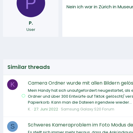
P
Nein ich war in Zürich in Mus
P.
User
Similar threads
Camera Ordner wurde mit allen Bildern gelö
K
Mein Handy hat sich unaufgefordert neugestartet, als
Ordner und über 300 Entwürfe auf Tiktok gelöscht/ ve
Papierkorb. Kann man die Dateien irgendwie wieder...
K.
27. Juni 2022
Samsung Galaxy S20 Forum
Schweres Kameraproblem im Foto Modus der
S
Es stellt sich immer mehr heraus, dass die Ankündigu