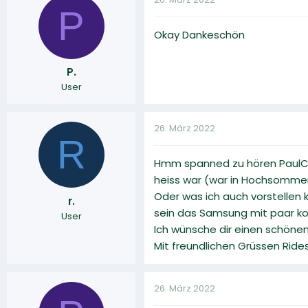
P
Okay Dankeschön
P.
User
26. März 2022
R
Hmm spanned zu hören PaulChr
heiss war (war in Hochsommer 
Oder was ich auch vorstellen 
r.
sein das Samsung mit paar 
User
Ich wünsche dir einen schöne
Mit freundlichen Grüssen Rides
26. März 2022