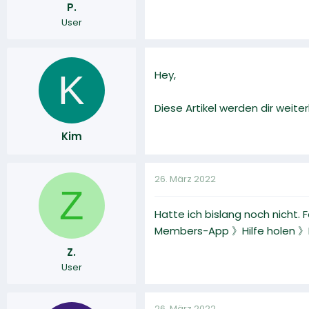
P.
r
a
User
m
K
Hey,
Diese Artikel werden dir weiter
Kim
26. März 2022
Z
Hatte ich bislang noch nicht. 
Members-App 》Hilfe holen 》F
Z.
User
26. März 2022