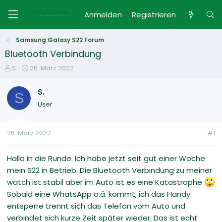
Anmelden
Registrieren
Samsung Galaxy S22 Forum
Bluetooth Verbindung
E
E
S.
26. März 2022
r
r
s
s
S.
S
t
t
User
e
e
l
l
l
l
26. März 2022
#1
e
t
r
a
m
Hallo in die Runde. Ich habe jetzt seit gut einer Woche
mein S22 in Betrieb. Die Bluetooth Verbindung zu meiner
watch ist stabil aber im Auto ist es eine Katastrophe
Sobald eine WhatsApp o.ä. kommt, ich das Handy
entsperre trennt sich das Telefon vom Auto und
verbindet sich kurze Zeit später wieder. Das ist echt