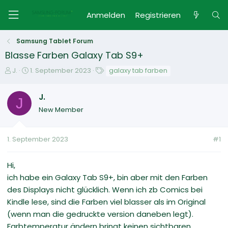
Anmelden
Registrieren
Samsung Tablet Forum
Blasse Farben Galaxy Tab S9+
E
E
S
J.
1. September 2023
galaxy tab farben
r
r
c
s
s
h
J.
t
J
t
l
New Member
e
e
a
l
l
g
l
l
w
1. September 2023
#1
e
t
o
r
a
r
m
t
Hi,
e
ich habe ein Galaxy Tab S9+, bin aber mit den Farben
des Displays nicht glücklich. Wenn ich zb Comics bei
Kindle lese, sind die Farben viel blasser als im Original
(wenn man die gedruckte version daneben legt).
Farbtemperatur ändern bringt keinen sichtbaren