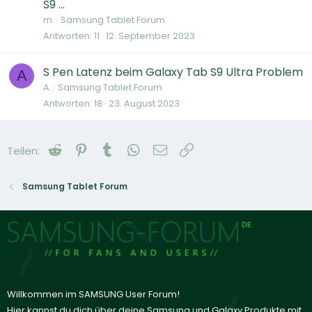
S9 ...
m.
Samsung Tablet Forum
Antworten
11
12. September 2023
S Pen Latenz beim Galaxy Tab S9 Ultra Problem
A
A.
Samsung Tablet Forum
Antworten
18
23. August 2023
Reddit
Pinterest
Tumblr
WhatsApp
E-Mail
Link
Teilen:
Samsung Tablet Forum
Willkommen im SAMSUNG User Forum!
Hier kannst du dich über deine Samsung und Galaxy Produkte mit