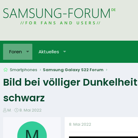
Foren
Aktuelles
Smartphones
Samsung Galaxy S22 Forum
Bild bei völliger Dunkelhe
schwarz
E
E
M.
8. Mai 2022
r
r
s
s
8. Mai 2022
t
t
M
e
e