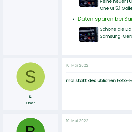
Reihe neuer Fu
One UI 5.1 Gal
Daten sparen bei Sa
Schone die Da
Samsung-Gerät 
10. Mai 2022
S
mal statt des üblichen Foto
s.
User
10. Mai 2022
B