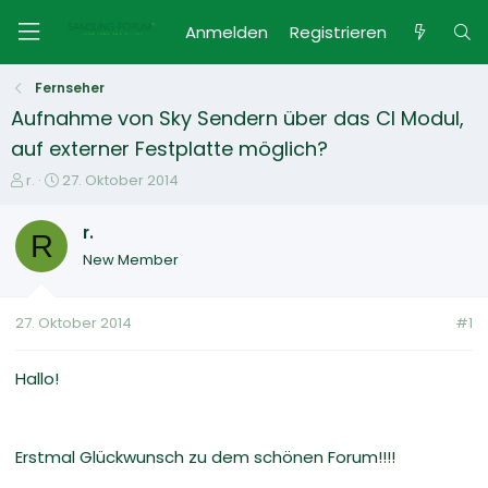
Anmelden
Registrieren
Fernseher
Aufnahme von Sky Sendern über das CI Modul,
auf externer Festplatte möglich?
E
E
r.
27. Oktober 2014
r
r
s
s
r.
R
t
t
New Member
e
e
l
l
l
l
27. Oktober 2014
#1
e
t
r
a
m
Hallo!
Erstmal Glückwunsch zu dem schönen Forum!!!!